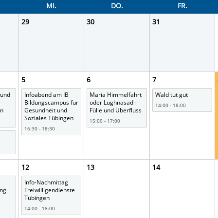
rstreckt sich nicht auf notwendige Cookies, die erforderlich zur B
MI.
DO.
FR.
n und somit gewünschten Website-Funktionen sind. Diese Cooki
29
30
31
ressen und daher unabhängig von einer Einwilligung.
5
6
7
 und
Infoabend am IB
Maria Himmelfahrt
Wald tut gut
Bildungscampus für
oder Lughnasad -
14:00 - 18:00
en
Gesundheit und
Fülle und Überfluss
Soziales Tübingen
15:00 - 17:00
16:30 - 18:30
12
13
14
Info-Nachmittag
ung
Freiwilligendienste
Tübingen
14:00 - 18:00