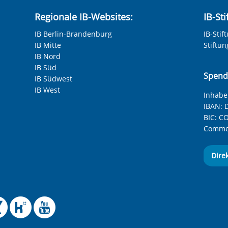
Regionale IB-Websites:
IB-St
IB Berlin-Brandenburg
IB-Stif
IB Mitte
Stiftu
IB Nord
IB Süd
Spend
IB Südwest
IB West
Inhaber
IBAN:
D
BIC:
CO
Commer
Dire
 Facebook-Seite des Int
le Instagram-Seite des
elle BlueSky-Seite des
izielle Mastodon-Seite
ffizielle LinkedIn-Seit
Offizielle Xing-Seite
Offizielle Kununu-
Offizieller YouT