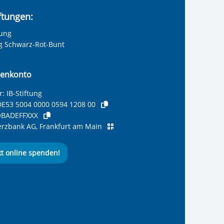
iftungen:
tung
ng Schwarz-Rot-Bunt
enkonto
: IB-Stiftung
E53 5004 0000 0594 1208 00
BADEFFXXX
zbank AG, Frankfurt am Main
kt online spenden!
ernationalen Bund
 Internationalen Bund
 Internationalen Bund
 des Internationalen B
e des Internationalen 
 des Internationalen Bu
Seite des International
ube-Kanal des Internat