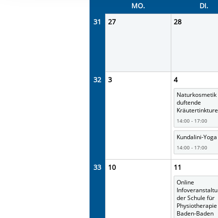
Ihre etwaige Einwilligung e
MO.
DI.
der von Ihnen aufgerufene
31
27
28
aufgrund berechtigter Inte
32
3
4
Naturkosmetik
duftende
Kräutertinktur
14:00 - 17:00
Kundalini-Yoga
14:00 - 17:00
33
10
11
Online
Infoveranstalt
der Schule für
Physiotherapie
Baden-Baden