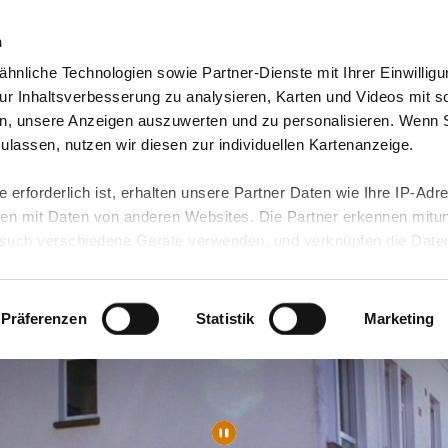
n
hnliche Technologien sowie Partner-Dienste mit Ihrer Einwilligu
orte & Angebote
Presse & Themen
Jobs & Karriere
r Inhaltsverbesserung zu analysieren, Karten und Videos mit s
n, unsere Anzeigen auszuwerten und zu personalisieren. Wenn 
 zulassen, nutzen wir diesen zur individuellen Kartenanzeige.
 erforderlich ist, erhalten unsere Partner Daten wie Ihre IP-Adr
n mit Daten von anderen Websites. Die Partner erkennen mitun
uch verschiedene Geräte verwenden, und verknüpfen die Date
kann die Datenübertragung in Drittländer (insb. die USA) nicht
rt ist kein der EU gleichwertiges Datenschutzniveau gewährlei
hre Daten führen kann.
Präferenzen
Statistik
Marketing
 in unseren
Datenschutzhinweisen
und in unserer
Cookie-Über
site-Funktionen für diese Zwecke aktiviert sind, müssen Sie al
können mittels nachfolgender Buttons über Ihre Einwilligung für
 erteilte Einwilligung stets für die Zukunft widerrufen. Bitte be