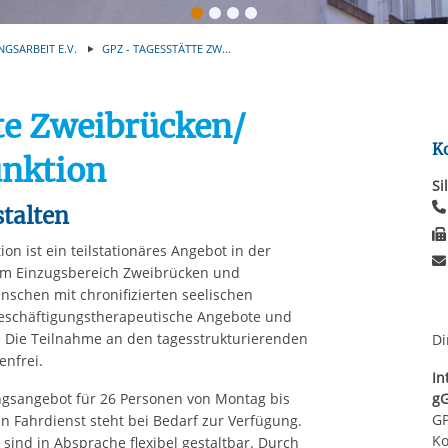
Automatische Wiede
rstreckt sich nicht auf notwendige Cookies, die erforderlich zur B
n und somit gewünschten Website-Funktionen sind. Diese Cooki
NGSARBEIT E.V.
GPZ - TAGESSTÄTTE ZW...
ressen und daher unabhängig von einer Einwilligung.
te Zweibrücken/
K
unktion
Si
talten
ion ist ein teilstationäres Angebot in der
im Einzugsbereich Zweibrücken und
schen mit chronifizierten seelischen
beschäftigungstherapeutische Angebote und
n. Die Teilnahme an den tagesstrukturierenden
Di
enfrei.
In
g
ungsangebot für 26 Personen von Montag bis
GP
in Fahrdienst steht bei Bedarf zur Verfügung.
Ko
sind in Absprache flexibel gestaltbar. Durch