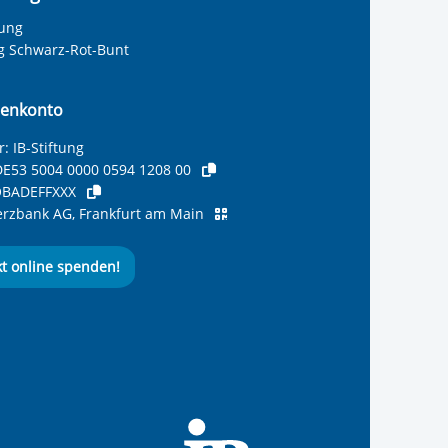
tung
ng Schwarz-Rot-Bunt
olie anzeigen
enkonto
: IB-Stiftung
E53 5004 0000 0594 1208 00
BADEFFXXX
zbank AG, Frankfurt am Main
kt online spenden!
ernationalen Bund
 Internationalen Bund
 Internationalen Bund
 des Internationalen B
e des Internationalen 
 des Internationalen Bu
Seite des International
ube-Kanal des Internat