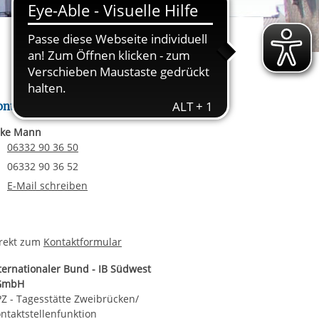
rgabe starten/stoppen
ereitstellung
es setzen wir
ontakt
lke Mann
Telefonnummer
06332 90 36 50
Faxnummer
06332 90 36 52
E-Mail an Silke Mann
E-Mail schreiben
rekt zum
Kontaktformular
ternationaler Bund - IB Südwest
GmbH
Z - Tagesstätte Zweibrücken/
ntaktstellenfunktion