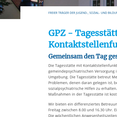
Ihre etwaige Einwilligung e
der von Ihnen aufgerufene
FREIER TRÄGER DER JUGEND-, SOZIAL- UND BILDU
aufgrund berechtigter Inte
GPZ - Tagesstät
Kontaktstellenf
Gemeinsam den Tag ges
Die Tagesstätte mit Kontaktstellenfunkt
gemeindepsychiatrischen Versorgung 
Umgebung. Die Tagesstätte betreut Men
Problemen, denen daran gelegen ist, 
sozialpsychiatrische Hilfen zu erhalte
Maßnahmen in der Tagesstätte ist kost
Wir bieten ein differenziertes Betreu
Freitag zwischen 8.00 und 16.30 Uhr. E
Die wöchentlichen Anwesenheitszeiten 