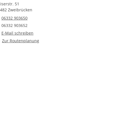
iserstr. 51
482 Zweibrücken
Telefonnummer
06332 903650
Faxnummer
06332 903652
E-Mail an GPZ - Tagesstätte Zweibrücken/ Kontaktstellenfunktion
E-Mail schreiben
Route planen
Zur Routenplanung