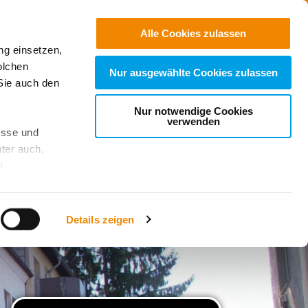
Jobs
Suchen
Alle Cookies zulassen
ng einsetzen,
Spenden
olchen
Nur ausgewählte Cookies zulassen
Sie auch den
Nur notwendige Cookies
verwenden
esse und
ter auch,
n
stet, was zu
Details zeigen
sicht
. Wenn
le Cookie-
 diese
achten Sie: