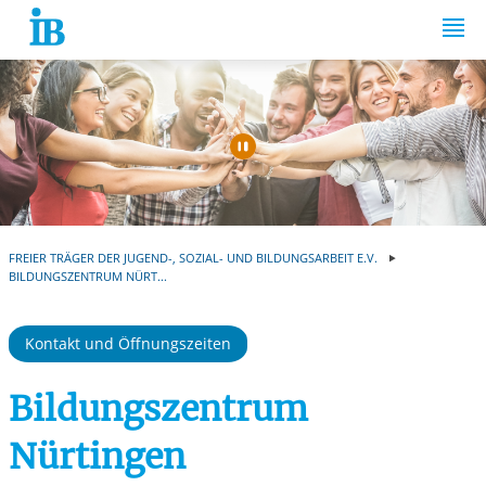
Springe zum Inhalt
Automatische Wiede
FREIER TRÄGER DER JUGEND-, SOZIAL- UND BILDUNGSARBEIT E.V.
BILDUNGSZENTRUM NÜRT...
Kontakt und Öffnungszeiten
Bildungszentrum
Nürtingen