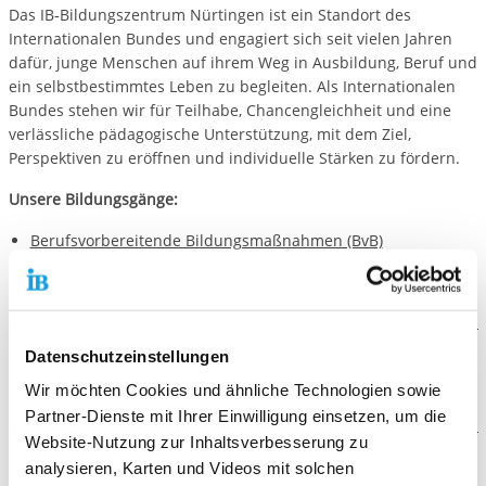
Das IB‑Bildungszentrum Nürtingen ist ein Standort des
Internationalen Bundes und engagiert sich seit vielen Jahren
dafür, junge Menschen auf ihrem Weg in Ausbildung, Beruf und
ein selbstbestimmtes Leben zu begleiten. Als Internationalen
Bundes stehen wir für Teilhabe, Chancengleichheit und eine
verlässliche pädagogische Unterstützung, mit dem Ziel,
Perspektiven zu eröffnen und individuelle Stärken zu fördern.
Unsere Bildungsgänge:
Berufsvorbereitende Bildungsmaßnahmen (BvB)
Assistierte Ausbildung flexibel (AsA flex)
Datenschutzeinstellungen
Weitere Angebote
Wir möchten Cookies und ähnliche Technologien sowie
Partner-Dienste mit Ihrer Einwilligung einsetzen, um die
Berufsvorbereitende Bildungsmaßnahme (BvB)
Website-Nutzung zur Inhaltsverbesserung zu
Assistierte Ausbildung flexibel (AsA flex)
analysieren, Karten und Videos mit solchen
Galerie