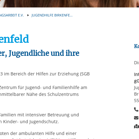
Automatische Wiede
rstreckt sich nicht auf notwendige Cookies, die erforderlich zur B
n und somit gewünschten Website-Funktionen sind. Diese Cooki
NGSARBEIT E.V.
JUGENDHILFE BIRKENFE...
ressen und daher unabhängig von einer Einwilligung.
enfeld
K
r, Jugendliche und ihre
Di
93 im Bereich der Hilfen zur Erziehung (SGB
In
g
n Zentrum für Jugend- und Familienhilfe am
Ju
Br
 unmittelbarer Nähe des Schulzentrums
55
Familien mit intensiver Betreuung und
en Kinder- und Jugendschutz.
ten der ambulanten Hilfe und einer