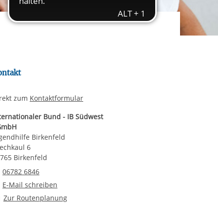
rgabe starten/stoppen
ereitstellung
es setzen wir
ontakt
rekt zum
Kontaktformular
ternationaler Bund - IB Südwest
GmbH
gendhilfe Birkenfeld
echkaul 6
765 Birkenfeld
Telefonnummer
06782 6846
E-Mail an Jugendhilfe Birkenfeld
E-Mail schreiben
Route planen
Zur Routenplanung