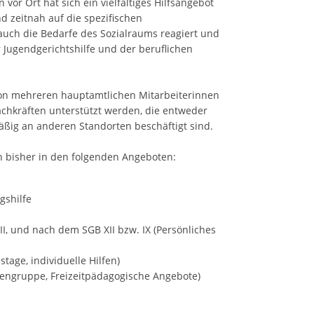
vor Ort hat sich ein vielfältiges Hilfsangebot
d zeitnah auf die spezifischen
auch die Bedarfe des Sozialraums reagiert und
 Jugendgerichtshilfe und der beruflichen
von mehreren hauptamtlichen Mitarbeiterinnen
achkräften unterstützt werden, die entweder
ig an anderen Standorten beschäftigt sind.
ch bisher in den folgenden Angeboten:
gshilfe
II, und nach dem SGB XII bzw. IX (Persönliches
tage, individuelle Hilfen)
ngruppe, Freizeitpädagogische Angebote)