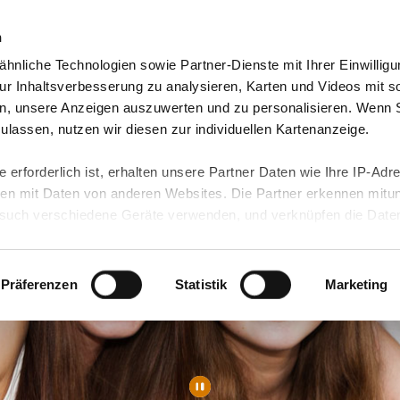
n
hnliche Technologien sowie Partner-Dienste mit Ihrer Einwilligu
orte & Angebote
Presse & Themen
Jobs & Karriere
r Inhaltsverbesserung zu analysieren, Karten und Videos mit s
n, unsere Anzeigen auszuwerten und zu personalisieren. Wenn 
 zulassen, nutzen wir diesen zur individuellen Kartenanzeige.
 erforderlich ist, erhalten unsere Partner Daten wie Ihre IP-Adr
n mit Daten von anderen Websites. Die Partner erkennen mitun
uch verschiedene Geräte verwenden, und verknüpfen die Date
kann die Datenübertragung in Drittländer (insb. die USA) nicht
rt ist kein der EU gleichwertiges Datenschutzniveau gewährlei
hre Daten führen kann.
Präferenzen
Statistik
Marketing
 in unseren
Datenschutzhinweisen
und in unserer
Cookie-Über
site-Funktionen für diese Zwecke aktiviert sind, müssen Sie al
können mittels nachfolgender Buttons über Ihre Einwilligung für
 erteilte Einwilligung stets für die Zukunft widerrufen. Bitte be