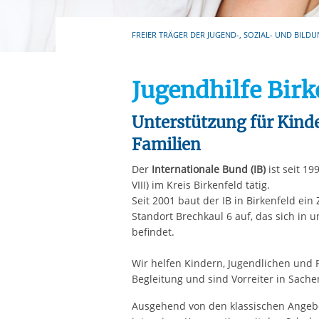
Ihre etwaige Einwilligung e
der von Ihnen aufgerufene
FREIER TRÄGER DER JUGEND-, SOZIAL- UND BILDU
aufgrund berechtigter Inte
Jugendhilfe Birk
Unterstützung für Kinde
Familien
Der
Internationale Bund (IB)
ist seit 19
VIII) im Kreis Birkenfeld tätig.
Seit 2001 baut der IB in Birkenfeld ei
Standort Brechkaul 6 auf, das sich in
befindet.
Wir helfen Kindern, Jugendlichen und 
Begleitung und sind Vorreiter in Sach
Ausgehend von den klassischen Angebo