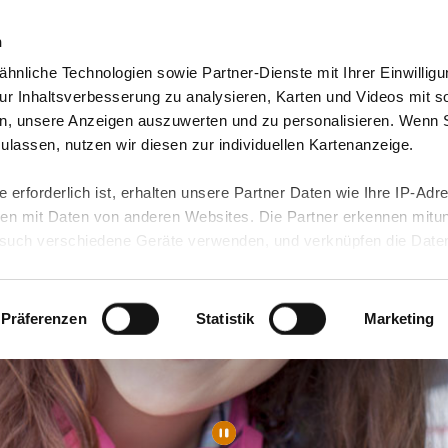
n
hnliche Technologien sowie Partner-Dienste mit Ihrer Einwilligu
orte & Angebote
Presse & Themen
Jobs & Karriere
r Inhaltsverbesserung zu analysieren, Karten und Videos mit s
n, unsere Anzeigen auszuwerten und zu personalisieren. Wenn 
 zulassen, nutzen wir diesen zur individuellen Kartenanzeige.
 erforderlich ist, erhalten unsere Partner Daten wie Ihre IP-Adr
n mit Daten von anderen Websites. Die Partner erkennen mitun
uch verschiedene Geräte verwenden, und verknüpfen die Date
kann die Datenübertragung in Drittländer (insb. die USA) nicht
rt ist kein der EU gleichwertiges Datenschutzniveau gewährlei
hre Daten führen kann.
Präferenzen
Statistik
Marketing
 in unseren
Datenschutzhinweisen
und in unserer
Cookie-Über
site-Funktionen für diese Zwecke aktiviert sind, müssen Sie al
können mittels nachfolgender Buttons über Ihre Einwilligung für
 erteilte Einwilligung stets für die Zukunft widerrufen. Bitte be