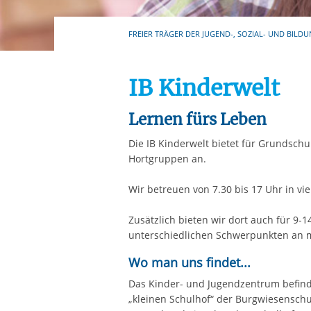
Ihre etwaige Einwilligung e
der von Ihnen aufgerufene
FREIER TRÄGER DER JUGEND-, SOZIAL- UND BILDU
aufgrund berechtigter Inte
IB Kinderwelt
Lernen fürs Leben
Die IB Kinderwelt bietet für Grundsc
Hortgruppen an.
Wir betreuen von 7.30 bis 17 Uhr in vi
Zusätzlich bieten wir dort auch für 9-
unterschiedlichen Schwerpunkten an 
Wo man uns findet...
Das Kinder- und Jugendzentrum befind
„kleinen Schulhof“ der Burgwiesenschu