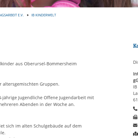
Automatische Wiede
rstreckt sich nicht auf notwendige Cookies, die erforderlich zur B
n und somit gewünschten Website-Funktionen sind. Diese Cooki
NGSARBEIT E.V.
IB KINDERWELT
ressen und daher unabhängig von einer Einwilligung.
K
Di
hulkinder aus Oberursel-Bommersheim
In
g
er altersgemischten Gruppen.
IB
La
14-jährige Jugendliche Offene Jugendarbeit mit
61
mehreren Abenden in der Woche an.
et sich im alten Schulgebäude auf dem
le.