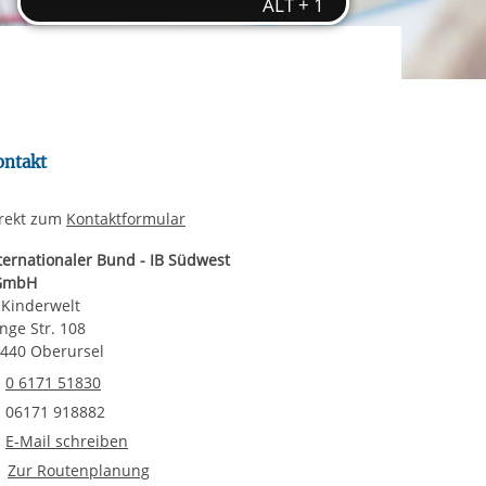
rgabe starten/stoppen
ereitstellung
es setzen wir
ontakt
rekt zum
Kontaktformular
ternationaler Bund - IB Südwest
GmbH
 Kinderwelt
nge Str. 108
440 Oberursel
Telefonnummer
0 6171 51830
Faxnummer
06171 918882
E-Mail an IB Kinderwelt
E-Mail schreiben
Route planen
Zur Routenplanung