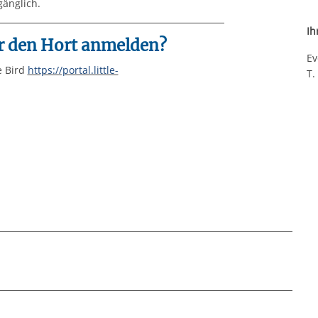
änglich.
Ih
ür den Hort anmelden?
Ev
e Bird
https://portal.little-
T.