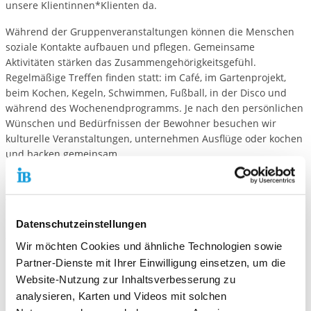
unsere Klientinnen*Klienten da.
Während der Gruppenveranstaltungen können die Menschen
soziale Kontakte aufbauen und pflegen. Gemeinsame
Aktivitäten stärken das Zusammengehörigkeitsgefühl.
Regelmäßige Treffen finden statt: im Café, im Gartenprojekt,
beim Kochen, Kegeln, Schwimmen, Fußball, in der Disco und
während des Wochenendprogramms. Je nach den persönlichen
Wünschen und Bedürfnissen der Bewohner besuchen wir
kulturelle Veranstaltungen, unternehmen Ausflüge oder kochen
und backen gemeinsam.
Unser Beratungs- und Betreuungszentrum Taunus, kurz BuB
genannt, liegt in der Stadtmitte von Oberursel. Hier bieten wir
Beratungen, Kurse und Angebote für Gruppen an. Die Räume
Datenschutzeinstellungen
sind zentral gelegen und werden von den Bewohnern gerne als
Treffpunkte und für Feiern, wie Geburtstag, Weihnachten,
Wir möchten Cookies und ähnliche Technologien sowie
Silvester etc. genutzt.
Partner-Dienste mit Ihrer Einwilligung einsetzen, um die
Website-Nutzung zur Inhaltsverbesserung zu
Bewohner*innen die noch nicht oder nicht mehr arbeiten
analysieren, Karten und Videos mit solchen
bieten wir tiergestützte Angebote, sportliche und kreative