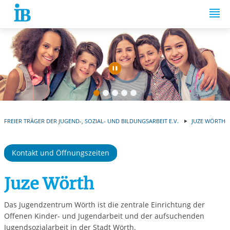
Springe zum Inhalt
Automatische Wiede
FREIER TRÄGER DER JUGEND-, SOZIAL- UND BILDUNGSARBEIT E.V.
JUZE WÖRTH
Kontakt und Öffnungszeiten
Juze Wörth
Das Jugendzentrum Wörth ist die zentrale Einrichtung der
Offenen Kinder- und Jugendarbeit und der aufsuchenden
Jugendsozialarbeit in der Stadt Wörth.