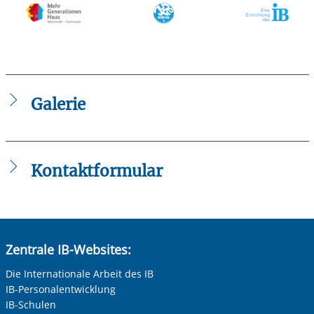
Galerie
Kontaktformular
Die mit einem Sternchen (
*
) gekennzeichneten Felder sind
Pflichtfelder.
Anrede
*
Zentrale IB-Websites:
Keine Angabe
Die Internationale Arbeit des IB
IB-Personalentwicklung
Frau
IB-Schulen