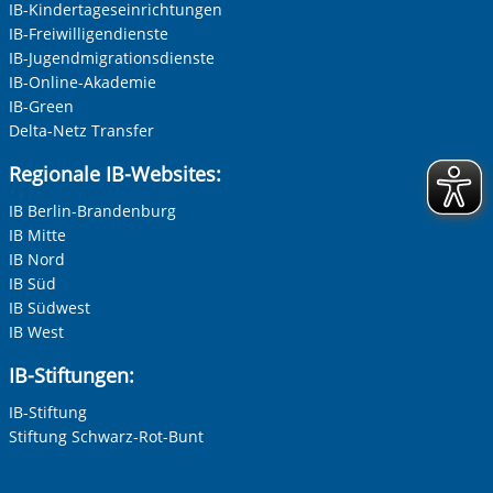
Herr
IB-Kindertageseinrichtungen
IB-Freiwilligendienste
Neutrale Anrede
IB-Jugendmigrationsdienste
Unternehmen
IB-Online-Akademie
IB-Green
Delta-Netz Transfer
Nachname, Vorname
*
Regionale IB-Websites:
Vorherige Folie anzeigen
N
IB Berlin-Brandenburg
IB Mitte
Adresse (PLZ, Ort, Strasse)
IB Nord
IB Süd
IB Südwest
IB West
Ihre E-Mail-Adresse
*
IB-Stiftungen:
IB-Stiftung
Ihre Telefonnummer
Stiftung Schwarz-Rot-Bunt