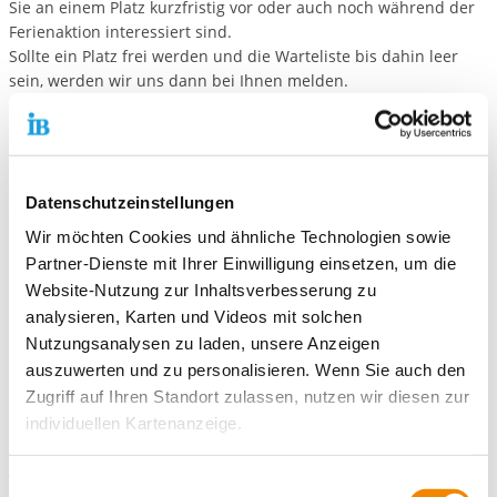
Sie an einem Platz kurzfristig vor oder auch noch während der
Ferienaktion interessiert sind.
Sollte ein Platz frei werden und die Warteliste bis dahin leer
sein, werden wir uns dann bei Ihnen melden.
Herbstferienwoche mit dem schlauen, blauen
Fuchs:
Datenschutzeinstellungen
05.10.2026 - 09.10.2026
Wir möchten Cookies und ähnliche Technologien sowie
Spiel und Spaß in- und outdoor
Partner-Dienste mit Ihrer Einwilligung einsetzen, um die
Große und kleine Ausflüge
Website-Nutzung zur Inhaltsverbesserung zu
Kreative Aktionen wie Töpfern, Basteln, Holzwerken u.v.m.
analysieren, Karten und Videos mit solchen
Anmeldestart:
September 2026 - Anmeldeformular dann hier
Nutzungsanalysen zu laden, unsere Anzeigen
zum Download
auszuwerten und zu personalisieren. Wenn Sie auch den
Zugriff auf Ihren Standort zulassen, nutzen wir diesen zur
individuellen Kartenanzeige.
Sommerspecials für Jugendliche ab 13 Jahre
vom 29.06. bis 03.07.2026
Soweit es für diese Zwecke erforderlich ist, erhalten
Einwilligungsauswahl