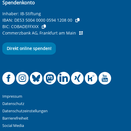
Spendenkonto
Betreff ihrer Anfrage
Inhaber: IB-Stiftung
IBAN:
DE53 5004 0000 0594 1208 00
BIC:
COBADEFFXXX
Ihre Nachricht
*
Commerzbank AG, Frankfurt am Main
Direkt online spenden!
Offizielle Facebook
Offizielle Instag
Offizielle Blue
Offizielle M
Offizielle
Offiziel
Offiz
Off
Anti-Roboter-Verifizierung
Hier klicken
Friendly
Captcha ⇗
Impressum
Alle Informationen zum Schutz der Daten sind sind in
Datenschutz
unserer
Datenschutzerklärung
aufrufbar.
Datenschutzeinstellungen
Barrierefreiheit
Absenden
Social Media