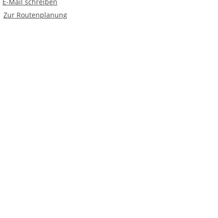
Route planen
Zur Routenplanung