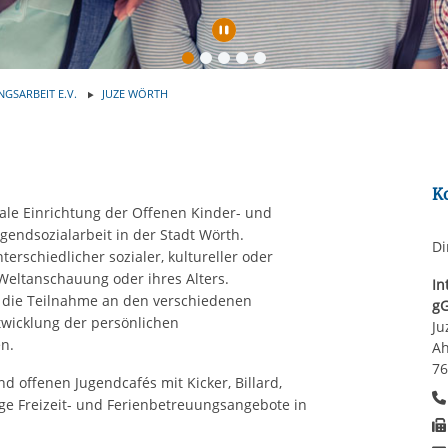
rstreckt sich nicht auf notwendige Cookies, die erforderlich zur B
Automatische Wiede
n und somit gewünschten Website-Funktionen sind. Diese Cooki
ressen und daher unabhängig von einer Einwilligung.
NGSARBEIT E.V.
JUZE WÖRTH
K
ale Einrichtung der Offenen Kinder- und
endsozialarbeit in der Stadt Wörth.
Di
erschiedlicher sozialer, kultureller oder
Weltanschauung oder ihres Alters.
In
 die Teilnahme an den verschiedenen
g
twicklung der persönlichen
Ju
n.
Ah
76
offenen Jugendcafés mit Kicker, Billard,
tige Freizeit- und Ferienbetreuungsangebote in