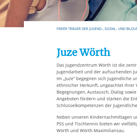
Ihre etwaige Einwilligung e
der von Ihnen aufgerufene
aufgrund berechtigter Inte
FREIER TRÄGER DER JUGEND-, SOZIAL- UND BILDU
Juze Wörth
Das Jugendzentrum Wörth ist die zentr
Jugendarbeit und der aufsuchenden Jug
Im „Juze“ begegnen sich Jugendliche unt
ethnischer Herkunft, ungeachtet ihrer 
Begegnungen, Austausch, Dialog sowie
Angeboten fördern und stärken die En
Schlüsselkompetenzen der Jugendliche
Neben unseren Kindernachmittagen und 
PS5 und Tischtennis bieten wir vielfäl
Wörth und Wörth-Maximiliansau.