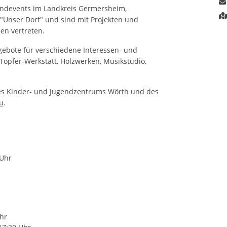
gendevents im Landkreis Germersheim,
"Unser Dorf" und sind mit Projekten und
en vertreten.
ngebote für verschiedene Interessen- und
Töpfer-Werkstatt, Holzwerken, Musikstudio,
des Kinder- und Jugendzentrums Wörth und des
u
.
 Uhr
Uhr
 17:30 Uhr