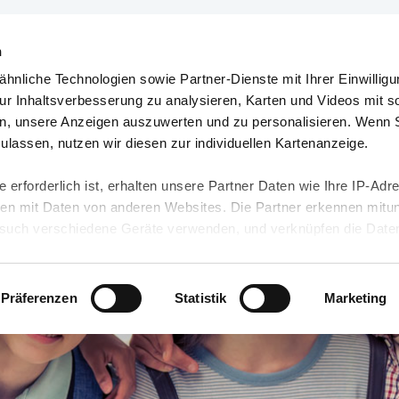
n
hnliche Technologien sowie Partner-Dienste mit Ihrer Einwilligu
orte & Angebote
Presse & Themen
Jobs & Karriere
r Inhaltsverbesserung zu analysieren, Karten und Videos mit s
n, unsere Anzeigen auszuwerten und zu personalisieren. Wenn 
 zulassen, nutzen wir diesen zur individuellen Kartenanzeige.
 erforderlich ist, erhalten unsere Partner Daten wie Ihre IP-Adr
n mit Daten von anderen Websites. Die Partner erkennen mitun
uch verschiedene Geräte verwenden, und verknüpfen die Date
kann die Datenübertragung in Drittländer (insb. die USA) nicht
rt ist kein der EU gleichwertiges Datenschutzniveau gewährlei
hre Daten führen kann.
Präferenzen
Statistik
Marketing
 in unseren
Datenschutzhinweisen
und in unserer
Cookie-Über
site-Funktionen für diese Zwecke aktiviert sind, müssen Sie al
können mittels nachfolgender Buttons über Ihre Einwilligung für
 erteilte Einwilligung stets für die Zukunft widerrufen. Bitte be