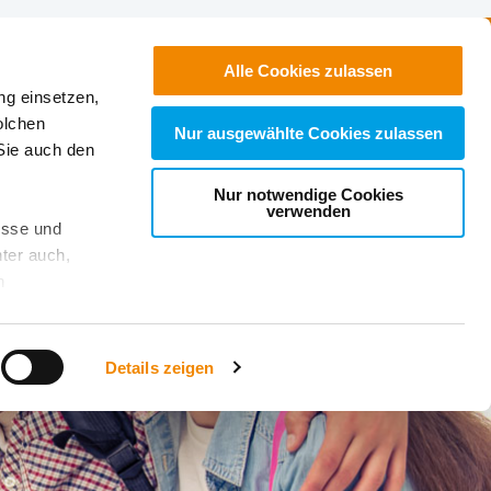
Jobs
Suchen
Alle Cookies zulassen
ng einsetzen,
Spenden
olchen
Nur ausgewählte Cookies zulassen
Sie auch den
Nur notwendige Cookies
verwenden
esse und
ter auch,
n
stet, was zu
Details zeigen
sicht
. Wenn
le Cookie-
 diese
achten Sie: