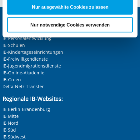
Freiwilligendienste Mannheim
Zwecke entscheiden und Ihre erteilte Einwilligung stets
Nur ausgewählte Cookies zulassen
für die Zukunft widerrufen. Bitte beachten Sie: Ihre
Zentrale IB-Websites:
etwaige Einwilligung erstreckt sich nicht auf notwendige
Nur notwendige Cookies verwenden
Cookies, die erforderlich zur Bereitstellung der von Ihnen
Die Internationale Arbeit des IB
aufgerufenen und somit gewünschten Website-
IB-Personalentwicklung
Funktionen sind. Diese Cookies setzen wir aufgrund
IB-Schulen
berechtigter Interessen und daher unabhängig von einer
IB-Kindertageseinrichtungen
IB-Freiwilligendienste
Einwilligung.
IB-Jugendmigrationsdienste
IB-Online-Akademie
IB-Green
Delta-Netz Transfer
Regionale IB-Websites:
IB Berlin-Brandenburg
IB Mitte
IB Nord
IB Süd
IB Südwest