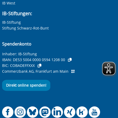
IB West
IB-Stiftungen:
IB-Stiftung
Stiftung Schwarz-Rot-Bunt
Spendenkonto
Inhaber: IB-Stiftung
IBAN:
DE53 5004 0000 0594 1208 00
BIC:
COBADEFFXXX
Commerzbank AG, Frankfurt am Main
Direkt online spenden!
Offizielle Facebook
Offizielle Instag
Offizielle Blue
Offizielle M
Offizielle
Offiziel
Offiz
Off