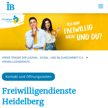
Springe zum Inhalt
Automatische Wiede
FREIER TRÄGER DER JUGEND-, SOZIAL- UND BILDUNGSARBEIT E.V.
FREIWILLIGENDIENSTE ...
Kontakt und Öffnungszeiten
Freiwilligendienste
Heidelberg