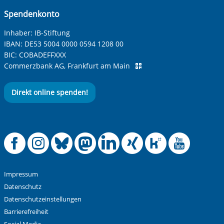
Ihre Nachricht
*
Spendenkonto
Inhaber: IB-Stiftung
IBAN:
DE53 5004 0000 0594 1208 00
BIC:
COBADEFFXXX
Commerzbank AG, Frankfurt am Main
Direkt online spenden!
Anti-Roboter-Verifizierung
Hier klicken
Friendly
Captcha ⇗
Offizielle Facebook
Offizielle Instag
Offizielle Blue
Offizielle M
Offizielle
Offiziel
Offiz
Off
Alle Informationen zum Schutz der Daten sind sind in
unserer
Datenschutzerklärung
aufrufbar.
Absenden
Impressum
Datenschutz
Datenschutzeinstellungen
Barrierefreiheit