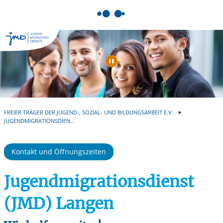
Springe zum Inhalt
Automatische Wiede
FREIER TRÄGER DER JUGEND-, SOZIAL- UND BILDUNGSARBEIT E.V.
JUGENDMIGRATIONSDIEN...
Kontakt und Öffnungszeiten
Jugendmigrationsdienst
(JMD) Langen