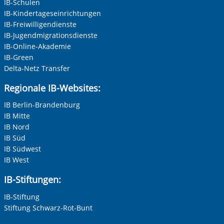
IB-Schulen
IB-Kindertageseinrichtungen
IB-Freiwilligendienste
IB-Jugendmigrationsdienste
Nachname, Vorname
*
IB-Online-Akademie
IB-Green
Delta-Netz Transfer
Adresse (PLZ, Ort, Strasse)
Regionale IB-Websites:
IB Berlin-Brandenburg
IB Mitte
Ihre E-Mail-Adresse
*
IB Nord
IB Süd
IB Südwest
Ihre Telefonnummer
IB West
IB-Stiftungen:
IB-Stiftung
Betreff ihrer Anfrage
Stiftung Schwarz-Rot-Bunt