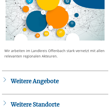
Wir arbeiten im Landkreis Offenbach stark vernetzt mit allen
relevanten regionalen Akteuren.
Weitere Angebote
Ergänzendes Sprach- und Kommunikationstraining für
Jugendliche aus dem Kreis Offenbach
Orientierungshilfen im Bildung- und Ausbildungssystem
Weitere Standorte
für Jugendliche aus dem Kreis Offenbach