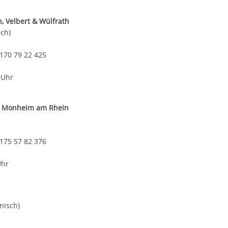
, Velbert & Wülfrath
sch)
 170 79 22 425
 Uhr
t & Monheim am Rhein
 175 57 82 376
Uhr
nisch)