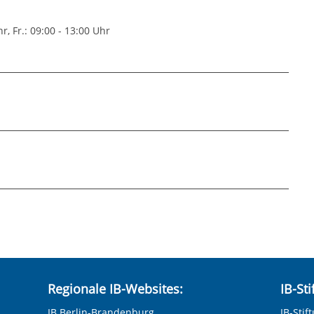
r, Fr.: 09:00 - 13:00 Uhr
lle Velbert
pdf
Regionale IB-Websites:
IB-St
IB Berlin-Brandenburg
IB-Stif