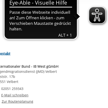
ereitstellung
es setzen wir
rgabe starten/stoppen
ontakt
ternationaler Bund - IB West gGmbH
gendmigrationsdienst (JMD) Velbert
ststr. 17b
551 Velbert
Faxnummer
02051 259343
E-Mail an Jugendmigrationsdienst (JMD) Velbert
E-Mail schreiben
Route planen
Zur Routenplanung