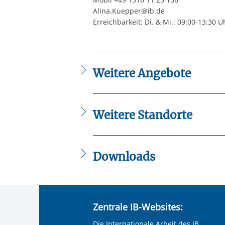
Alina.Kuepper@ib.de
Erreichbarkeit: Di. & Mi.: 09:00-13:30 Uh
Weitere Angebote
SI Sprachinstitut Wuppertal – Außenste
Weitere Standorte
IB West gGmbH - Standort Wuppertal
Downloads
Flyer_JMD_Velbert_Kreis_Mettmann.
Zentrale IB-Websites:
Die Internationale Arbeit des IB