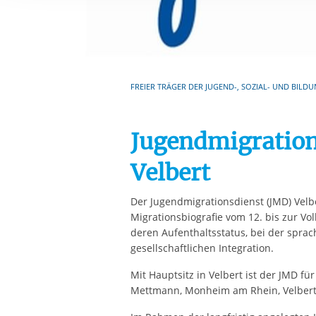
Ihre etwaige Einwilligung e
der von Ihnen aufgerufene
aufgrund berechtigter Inte
FREIER TRÄGER DER JUGEND-, SOZIAL- UND BILDU
Jugendmigration
Velbert
Der Jugendmigrationsdienst (JMD) Velb
Migrationsbiografie vom 12. bis zur V
deren Aufenthaltsstatus, bei der sprac
gesellschaftlichen Integration.
Mit Hauptsitz in Velbert ist der JMD für
Mettmann, Monheim am Rhein, Velbert