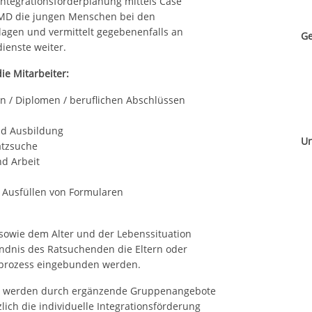
Integrationsförderplanung mittels Case
JMD die jungen Menschen bei den
gen und vermittelt gegebenenfalls an
Ge
ienste weiter.
ie Mitarbeiter:
n / Diplomen / beruflichen Abschlüssen
nd Ausbildung
Un
atzsuche
d Arbeit
Ausfüllen von Formularen
owie dem Alter und der Lebenssituation
ndnis des Ratsuchenden die Eltern oder
gsprozess eingebunden werden.
e werden durch ergänzende Gruppenangebote
lich die individuelle Integrationsförderung