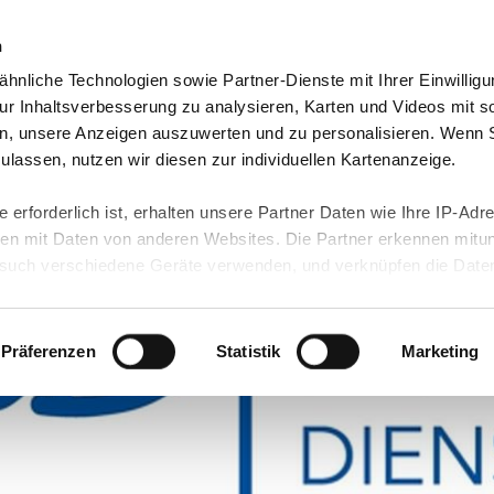
n
hnliche Technologien sowie Partner-Dienste mit Ihrer Einwilligu
orte & Angebote
Presse & Themen
Jobs & Karriere
r Inhaltsverbesserung zu analysieren, Karten und Videos mit s
n, unsere Anzeigen auszuwerten und zu personalisieren. Wenn 
 zulassen, nutzen wir diesen zur individuellen Kartenanzeige.
 erforderlich ist, erhalten unsere Partner Daten wie Ihre IP-Adr
n mit Daten von anderen Websites. Die Partner erkennen mitun
uch verschiedene Geräte verwenden, und verknüpfen die Date
kann die Datenübertragung in Drittländer (insb. die USA) nicht
rt ist kein der EU gleichwertiges Datenschutzniveau gewährlei
hre Daten führen kann.
Präferenzen
Statistik
Marketing
 in unseren
Datenschutzhinweisen
und in unserer
Cookie-Über
site-Funktionen für diese Zwecke aktiviert sind, müssen Sie al
können mittels nachfolgender Buttons über Ihre Einwilligung für
 erteilte Einwilligung stets für die Zukunft widerrufen. Bitte be