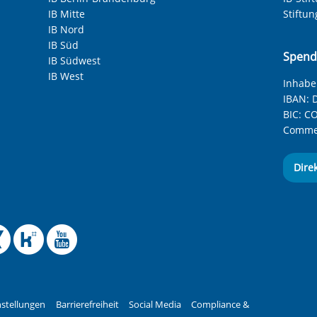
IB Mitte
Stiftu
IB Nord
IB Süd
Spend
IB Südwest
IB West
Inhaber
IBAN:
D
BIC:
CO
Commer
Dire
 Facebook-Seite des Int
le Instagram-Seite des
elle BlueSky-Seite des
izielle Mastodon-Seite
ffizielle LinkedIn-Seit
Offizielle Xing-Seite
Offizielle Kununu-
Offizieller YouT
stellungen
Barrierefreiheit
Social Media
Compliance &