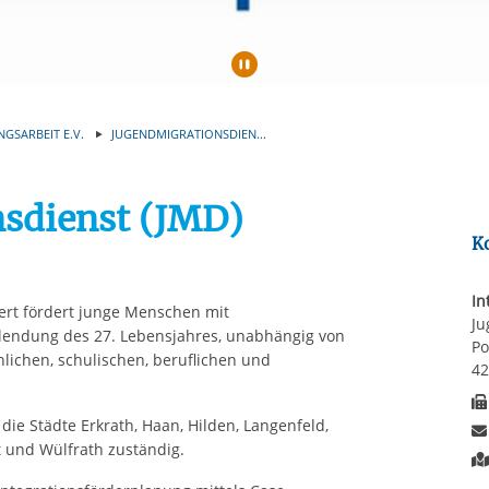
rstreckt sich nicht auf notwendige Cookies, die erforderlich zur B
n und somit gewünschten Website-Funktionen sind. Diese Cooki
ressen und daher unabhängig von einer Einwilligung.
Automatische Wiede
NGSARBEIT E.V.
JUGENDMIGRATIONSDIEN...
sdienst (JMD)
K
In
ert fördert junge Menschen mit
Ju
ollendung des 27. Lebensjahres, unabhängig von
Po
hlichen, schulischen, beruflichen und
42
 die Städte Erkrath, Haan, Hilden, Langenfeld,
 und Wülfrath zuständig.