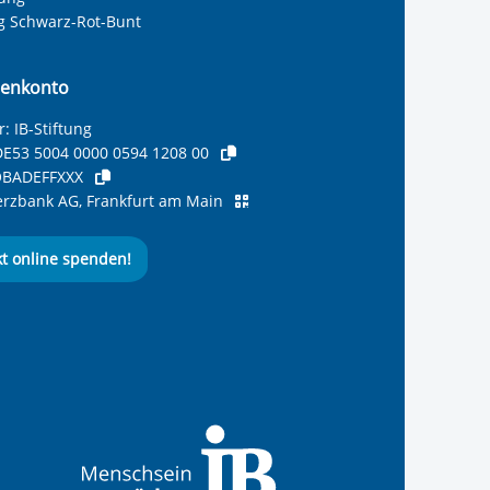
ng Schwarz-Rot-Bunt
enkonto
: IB-Stiftung
E53 5004 0000 0594 1208 00
BADEFFXXX
zbank AG, Frankfurt am Main
kt online spenden!
ernationalen Bund
 Internationalen Bund
 Internationalen Bund
 des Internationalen B
e des Internationalen 
 des Internationalen Bu
Seite des International
ube-Kanal des Internat