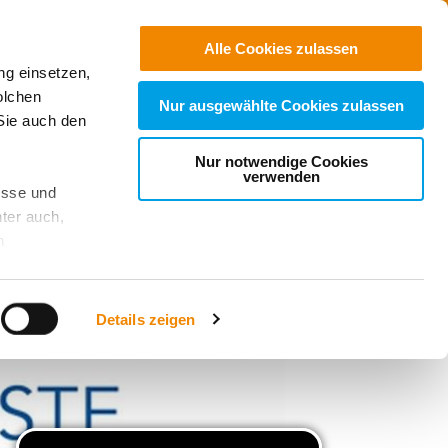
Jobs
Suchen
Alle Cookies zulassen
ng einsetzen,
Spenden
olchen
Nur ausgewählte Cookies zulassen
Sie auch den
Nur notwendige Cookies
verwenden
esse und
ter auch,
n
stet, was zu
Details zeigen
sicht
. Wenn
le Cookie-
 diese
achten Sie: