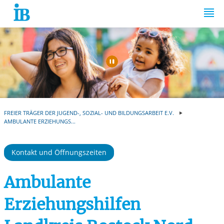
Springe zum Inhalt
Automatische Wiede
FREIER TRÄGER DER JUGEND-, SOZIAL- UND BILDUNGSARBEIT E.V.
AMBULANTE ERZIEHUNGS...
Kontakt und Öffnungszeiten
Ambulante
Erziehungshilfen