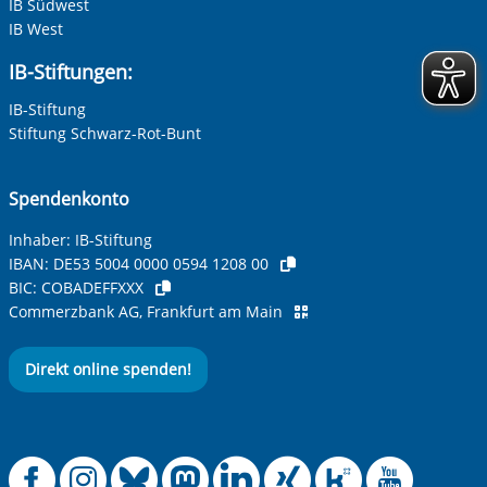
IB Südwest
IB West
IB-Stiftungen:
IB-Stiftung
Stiftung Schwarz-Rot-Bunt
Spendenkonto
Inhaber: IB-Stiftung
IBAN:
DE53 5004 0000 0594 1208 00
BIC:
COBADEFFXXX
Commerzbank AG, Frankfurt am Main
Direkt online spenden!
Offizielle Facebook
Offizielle Instag
Offizielle Blue
Offizielle M
Offizielle
Offiziel
Offiz
Off