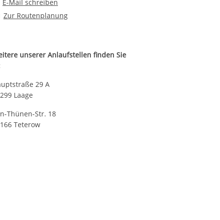
E-Mail an Ambulante Erziehungshilfen Landkreis Rostock Süd
E-Mail schreiben
Route planen
Zur Routenplanung
itere unserer Anlaufstellen finden Sie
:
uptstraße 29 A
299 Laage
n-Thünen-Str. 18
166 Teterow