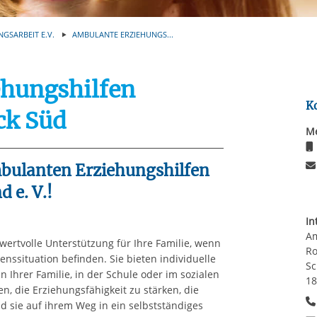
Automatische Wiede
rstreckt sich nicht auf notwendige Cookies, die erforderlich zur B
n und somit gewünschten Website-Funktionen sind. Diese Cooki
NGSARBEIT E.V.
AMBULANTE ERZIEHUNGS...
ressen und daher unabhängig von einer Einwilligung.
hungshilfen
K
ck Süd
Me
bulanten Erziehungshilfen
 e. V.!
In
Am
ertvolle Unterstützung für Ihre Familie, wenn
Ro
enssituation befinden. Sie bieten individuelle
Sc
in Ihrer Familie, in der Schule oder im sozialen
18
en, die Erziehungsfähigkeit zu stärken, die
d sie auf ihrem Weg in ein selbstständiges