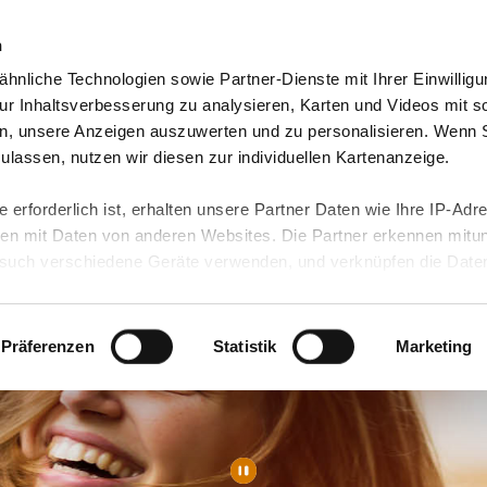
n
hnliche Technologien sowie Partner-Dienste mit Ihrer Einwilligu
orte & Angebote
Presse & Themen
Jobs & Karriere
r Inhaltsverbesserung zu analysieren, Karten und Videos mit s
n, unsere Anzeigen auszuwerten und zu personalisieren. Wenn 
 zulassen, nutzen wir diesen zur individuellen Kartenanzeige.
 erforderlich ist, erhalten unsere Partner Daten wie Ihre IP-Adr
n mit Daten von anderen Websites. Die Partner erkennen mitun
uch verschiedene Geräte verwenden, und verknüpfen die Date
kann die Datenübertragung in Drittländer (insb. die USA) nicht
rt ist kein der EU gleichwertiges Datenschutzniveau gewährlei
hre Daten führen kann.
Präferenzen
Statistik
Marketing
 in unseren
Datenschutzhinweisen
und in unserer
Cookie-Über
site-Funktionen für diese Zwecke aktiviert sind, müssen Sie al
können mittels nachfolgender Buttons über Ihre Einwilligung für
 erteilte Einwilligung stets für die Zukunft widerrufen. Bitte be