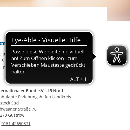
rgabe starten/stoppen
ereitstellung
es setzen wir
ontakt
lanie Uhlendorf
Email senden
0151 42650371
E-Mail an Melanie Uhlendorf
E-Mail schreiben
ternationaler Bund e.V. - IB Nord
bulante Erziehungshilfen Landkreis
stock Süd
hwaaner Straße 76
273 Güstrow
Telefonnummer
0151 42650371