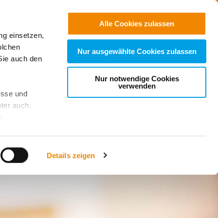
Jobs
Suchen
Alle Cookies zulassen
ng einsetzen,
Spenden
olchen
Nur ausgewählte Cookies zulassen
Sie auch den
Nur notwendige Cookies
verwenden
esse und
ter auch,
n
stet, was zu
Details zeigen
sicht
. Wenn
le Cookie-
 diese
achten Sie: