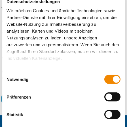
Datenschutzeinstellungen
Teilnehmenden-Zahl
: unbegrenzt
Wir möchten Cookies und ähnliche Technologien sowie
Partner-Dienste mit Ihrer Einwilligung einsetzen, um die
Format:
Wanderausstellung
Website-Nutzung zur Inhaltsverbesserung zu
analysieren, Karten und Videos mit solchen
Präsenz/Digital
: Präsenz
Nutzungsanalysen zu laden, unsere Anzeigen
auszuwerten und zu personalisieren. Wenn Sie auch den
Dauer
: ab 3 Tage
Zugriff auf Ihren Standort zulassen, nutzen wir diesen zur
individuellen Kartenanzeige.
Preise
(zzgl. Reisekosten): kostenfrei
Kontakt
: IB Jugendbildung Hessen, Sebastian Nowak, Telefon:
Soweit es für diese Zwecke erforderlich ist, erhalten
Einwilligungsauswahl
+69 38031226 oder +49 15142128906,
E-Mail schreiben
unsere Partner Daten wie Ihre IP-Adresse und
Notwendig
verarbeiten diese zusammen mit Daten von anderen
Websites. Die Partner erkennen mitunter auch, wenn Sie
Präferenzen
für weitere Informationen hier klicken
zum Website-Besuch verschiedene Geräte verwenden,
und verknüpfen die Daten geräteübergreifend. Dabei
kann die Datenübertragung in Drittländer (insb. die USA)
Statistik
nicht ausgeschlossen werden. Dort ist kein der EU
gleichwertiges Datenschutzniveau gewährleistet, was zu