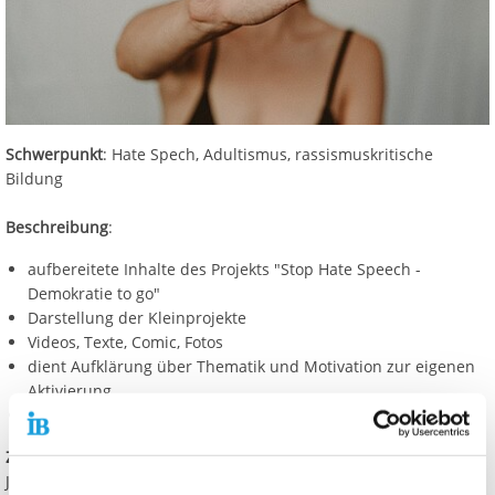
Schwerpunkt
: Hate Spech, Adultismus, rassismuskritische
Bildung
Beschreibung
:
aufbereitete Inhalte des Projekts "Stop Hate Speech -
Demokratie to go"
Darstellung der Kleinprojekte
Videos, Texte, Comic, Fotos
dient Aufklärung über Thematik und Motivation zur eigenen
Aktivierung
kann mit Workshops oder "Führungen" begleitet werden
Zielgruppe
: Jugendliche und junge Erwachsene zwischen 14-27
Jahre (wohnhaft in Hessen) und Multiplikator*innen