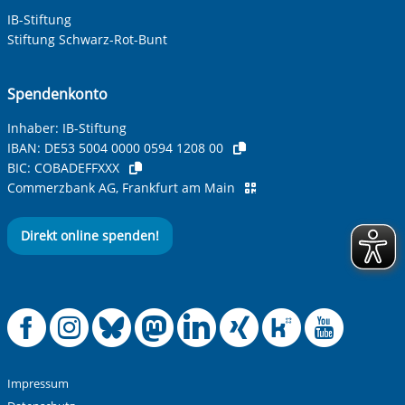
IB-Stiftung
Stiftung Schwarz-Rot-Bunt
Spendenkonto
Inhaber: IB-Stiftung
IBAN:
DE53 5004 0000 0594 1208 00
BIC:
COBADEFFXXX
Commerzbank AG, Frankfurt am Main
Direkt online spenden!
Offizielle Facebook
Offizielle Instag
Offizielle Blue
Offizielle M
Offizielle
Offiziel
Offiz
Off
Impressum