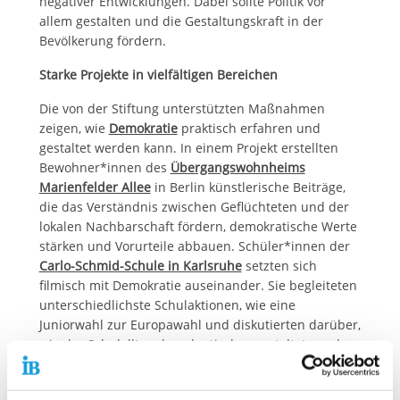
negativer Entwicklungen. Dabei sollte Politik vor
allem gestalten und die Gestaltungskraft in der
Bevölkerung fördern.
Starke Projekte in vielfältigen Bereichen
Die von der Stiftung unterstützten Maßnahmen
zeigen, wie
Demokratie
praktisch erfahren und
gestaltet werden kann. In einem Projekt erstellten
Bewohner*innen des
Übergangswohnheims
Marienfelder Allee
in Berlin künstlerische Beiträge,
die das Verständnis zwischen Geflüchteten und der
lokalen Nachbarschaft fördern, demokratische Werte
stärken und Vorurteile abbauen. Schüler*innen der
Carlo-Schmid-Schule in Karlsruhe
setzten sich
filmisch mit Demokratie auseinander. Sie begleiteten
unterschiedlichste Schulaktionen, wie eine
Juniorwahl zur Europawahl und diskutierten darüber,
wie der Schulalltag demokratischer gestaltet werden
kann.
Das
Jugendhaus Blaupause in Neuenhagen
widmete