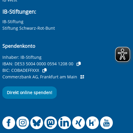
IB-Stiftungen:
IB-Stiftung
Stiftung Schwarz-Rot-Bunt
Spendenkonto
Inhaber: IB-Stiftung
IBAN:
DE53 5004 0000 0594 1208 00
BIC:
COBADEFFXXX
Commerzbank AG, Frankfurt am Main
Direkt online spenden!
Offizielle Facebook
Offizielle Instag
Offizielle Blue
Offizielle M
Offizielle
Offiziel
Offiz
Off