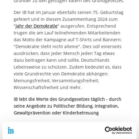
Gründer zu den geistigen Vätern des Grundgesetzes.
Der IB hat im Januar ebenfalls seinen 75. Geburtstag
gefeiert und in diesem Zusammenhang 2024 zum
"
Jahr der Demokratie
" ausgerufen. Entsprechend
trugen die am Lauf teilnehmenden Mitarbeitenden
das Motto der Kampagne auf T-Shirts und Bannern:
"Demokratie steht nicht alleine". Dies soll einerseits
ausdrücken, dass jeder Mensch jeden Tag etwas
dazu beitragen kann und sollte, Deutschlands
Lebensweise zu schützen. Zudem bedeutet es, dass
viele Grundrechte von Demokratie abhängen:
Meinungsfreiheit, Versammlungsfreiheit,
Wissenschaftsfreiheit und mehr.
IB lebt die Werte des Grundgesetzes täglich - durch
seine Angebote zu Politischer Bildung, Integration,
Gewaltprävention oder Kinderbetreuung
"Ich danke allen IB-Mitarbeitenden, aber natürlich
auch den Externen, für Ihre Teilnahme an dieser
wichtigen Veranstaltung. Gerade im Jahr 2024, wo