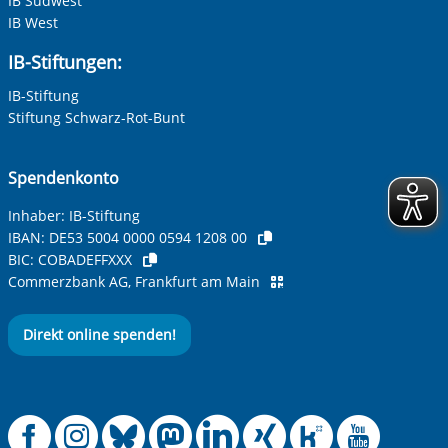
IB Südwest
IB West
IB-Stiftungen:
IB-Stiftung
Stiftung Schwarz-Rot-Bunt
Spendenkonto
Inhaber: IB-Stiftung
IBAN:
DE53 5004 0000 0594 1208 00
BIC:
COBADEFFXXX
Commerzbank AG, Frankfurt am Main
Direkt online spenden!
Offizielle Facebook
Offizielle Instag
Offizielle Blue
Offizielle M
Offizielle
Offiziel
Offiz
Off