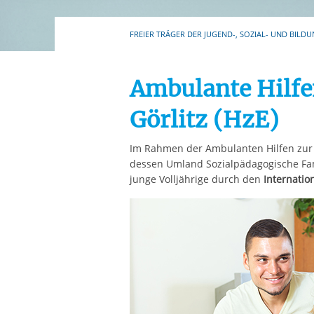
Ihre etwaige Einwilligung e
der von Ihnen aufgerufene
FREIER TRÄGER DER JUGEND-, SOZIAL- UND BILDU
aufgrund berechtigter Inte
Ambulante Hilfe
Görlitz (HzE)
Im Rahmen der Ambulanten Hilfen zur 
dessen Umland Sozialpädagogische Fami
junge Volljährige durch den
Internatio