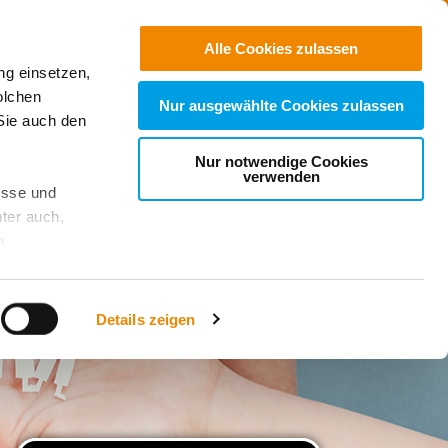
Jobs
Suchen
Alle Cookies zulassen
ng einsetzen,
Spenden
olchen
Nur ausgewählte Cookies zulassen
Sie auch den
Nur notwendige Cookies
verwenden
esse und
ter auch,
n
stet, was zu
Details zeigen
sicht
. Wenn
le Cookie-
 diese
achten Sie: