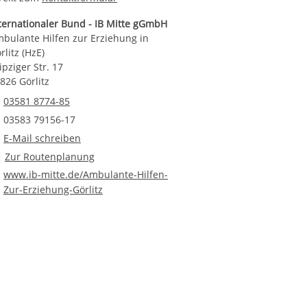
ternationaler Bund - IB Mitte gGmbH
bulante Hilfen zur Erziehung in
rlitz (HzE)
ipziger Str. 17
826 Görlitz
Telefonnummer
03581 8774-85
Faxnummer
03583 79156-17
E-Mail an Ambulante Hilfen zur Erziehung in Görlitz (HzE)
E-Mail schreiben
Route planen
Zur Routenplanung
www.ib-mitte.de/Ambulante-Hilfen-
Zur-Erziehung-Görlitz