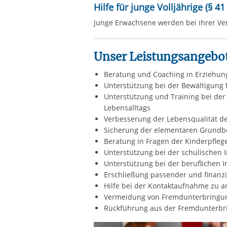
Hilfe für junge Volljährige (§ 41
Junge Erwachsene werden bei ihrer Ver
Unser Leistungsangebot
Beratung und Coaching in Erziehun
Unterst
ützung bei der Bewältigung 
Unterst
ützung und Training bei der
Lebensalltags
Verbesserung der Lebensqualit
ät d
Sicherung der elementaren Grundbe
Beratung in Fragen der Kinderpfleg
Unterst
ützung bei der schulischen 
Unterstützung bei der beruflichen 
Erschlie
ßung passender und finanzie
Hilfe bei der Kontaktaufnahme zu a
Vermeidung von Fremdunterbringu
R
ückführung aus der Fremdunterbr