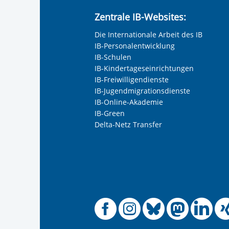
Anrede
*
Zentrale IB-Websites:
Keine Angabe
Die Internationale Arbeit des IB
Frau
IB-Personalentwicklung
Herr
IB-Schulen
IB-Kindertageseinrichtungen
Neutrale Anrede
IB-Freiwilligendienste
Unternehmen
IB-Jugendmigrationsdienste
IB-Online-Akademie
IB-Green
Delta-Netz Transfer
Nachname, Vorname
*
Adresse (PLZ, Ort, Strasse)
Offizielle
Offiziel
Offizi
Off
O
Ihre E-Mail-Adresse
*