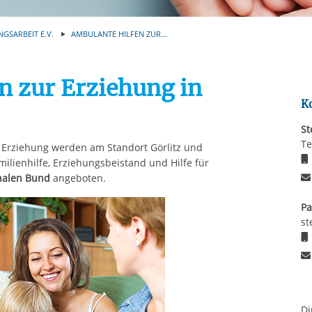
Automatische Wiede
rstreckt sich nicht auf notwendige Cookies, die erforderlich zur B
n und somit gewünschten Website-Funktionen sind. Diese Cooki
NGSARBEIT E.V.
AMBULANTE HILFEN ZUR...
ressen und daher unabhängig von einer Einwilligung.
n zur Erziehung in
K
St
Te
Erziehung werden am Standort Görlitz und
lienhilfe, Erziehungsbeistand und Hilfe für
nalen Bund
angeboten.
Pa
st
Di