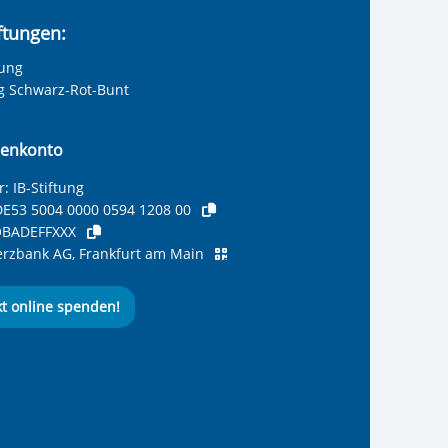
iftungen:
tung
ng Schwarz-Rot-Bunt
enkonto
: IB-Stiftung
E53 5004 0000 0594 1208 00
BADEFFXXX
zbank AG, Frankfurt am Main
kt online spenden!
ernationalen Bund
 Internationalen Bund
 Internationalen Bund
 des Internationalen B
e des Internationalen 
 des Internationalen Bu
Seite des International
ube-Kanal des Internat