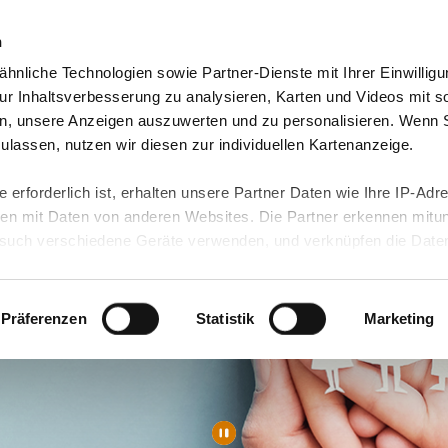
n
hnliche Technologien sowie Partner-Dienste mit Ihrer Einwilligu
orte & Angebote
Presse & Themen
Jobs & Karriere
r Inhaltsverbesserung zu analysieren, Karten und Videos mit s
n, unsere Anzeigen auszuwerten und zu personalisieren. Wenn 
 zulassen, nutzen wir diesen zur individuellen Kartenanzeige.
 erforderlich ist, erhalten unsere Partner Daten wie Ihre IP-Adr
n mit Daten von anderen Websites. Die Partner erkennen mitun
uch verschiedene Geräte verwenden, und verknüpfen die Date
kann die Datenübertragung in Drittländer (insb. die USA) nicht
rt ist kein der EU gleichwertiges Datenschutzniveau gewährlei
hre Daten führen kann.
Präferenzen
Statistik
Marketing
 in unseren
Datenschutzhinweisen
und in unserer
Cookie-Über
site-Funktionen für diese Zwecke aktiviert sind, müssen Sie al
können mittels nachfolgender Buttons über Ihre Einwilligung für
 erteilte Einwilligung stets für die Zukunft widerrufen. Bitte be