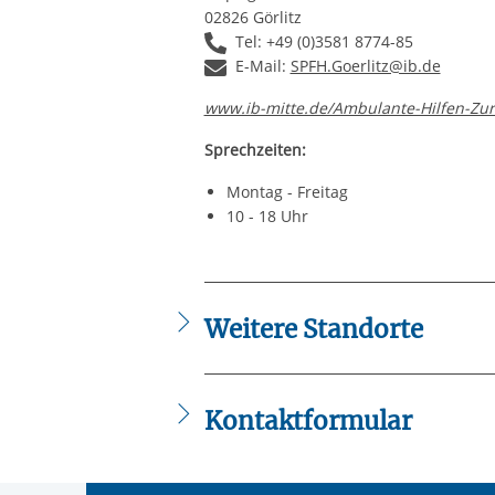
02826 Görlitz
Tel: +49 (0)3581 8774-85
E-Mail:
SPFH.Goerlitz@ib.de
www.ib-mitte.de/Ambulante-Hilfen-Zur
Sprechzeiten:
Montag - Freitag
10 - 18 Uhr
Weitere Standorte
Der Internationale Bund (IB) - Region 
IB - Unsere Angebote und Maßnahmen i
Ambulante Hilfen zur Erziehung in Zitt
Kontaktformular
Die mit einem Sternchen (
*
) gekennzeic