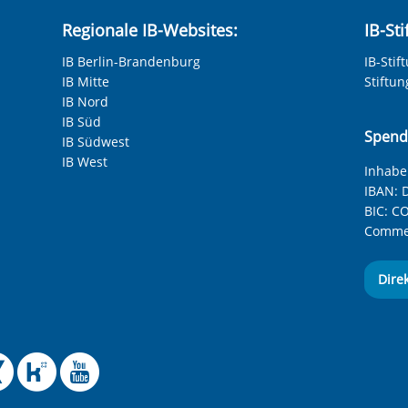
Regionale IB-Websites:
IB-St
IB Berlin-Brandenburg
IB-Stif
IB Mitte
Stiftu
IB Nord
IB Süd
Spend
IB Südwest
IB West
Inhaber
IBAN:
D
BIC:
CO
Commer
Dire
 Facebook-Seite des Int
le Instagram-Seite des
elle BlueSky-Seite des
izielle Mastodon-Seite
ffizielle LinkedIn-Seit
Offizielle Xing-Seite
Offizielle Kununu-
Offizieller YouT