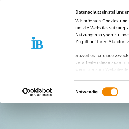
Springe zum Inhalt
Datenschutzeinstellunge
Wir möchten Cookies und ä
Über uns
Stand
um die Website-Nutzung zu
Nutzungsanalysen zu lade
Zugriff auf Ihren Standort
Soweit es für diese Zwecke
verarbeiten diese zusamme
wenn Sie zum Website-Bes
geräteübergreifend. Dabei 
ausgeschlossen werden. Do
Einwilligungsauswahl
zusätzlichen Risiken für I
Notwendig
Weitere Details finden Sie
Sie möchten, dass alle Web
Kategorien auswählen. Sie 
Zwecke entscheiden und Ihre