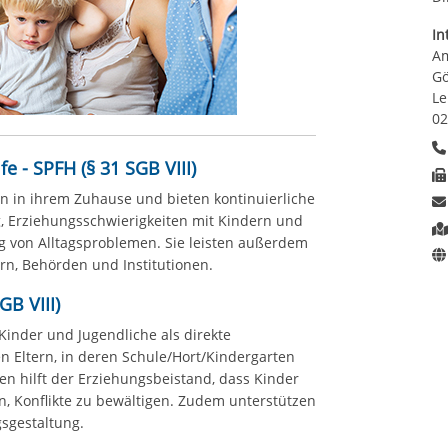
In
Am
Gö
Le
02
e - SPFH (§ 31 SGB VIII)
en in ihrem Zuhause und bieten kontinuierliche
, Erziehungsschwierigkeiten mit Kindern und
g von Alltagsproblemen. Sie leisten außerdem
n, Behörden und Institutionen.
GB VIII)
Kinder und Jugendliche als direkte
n Eltern, in deren Schule/Hort/Kindergarten
en hilft der Erziehungsbeistand, dass Kinder
n, Konflikte zu bewältigen. Zudem unterstützen
gsgestaltung.