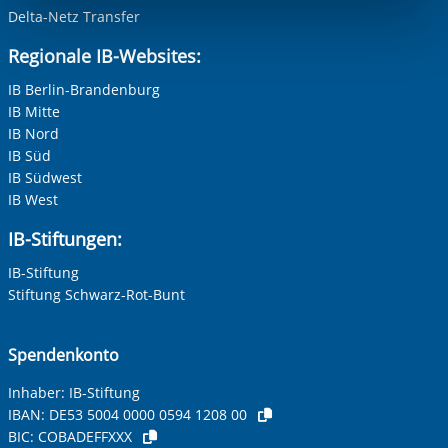
Funktionen sind. Diese Cookies setzen wir aufgrund
Verkäufer/in
Delta-Netz Transfer
Intensive sozialpädagogische Wohngruppe nach §§ 27, 41
berechtigter Interessen und daher unabhängig von einer
Regionale IB-Websites:
in Verb. mit §§ 34, 35 und 35 a SGB VIII (KJHG)
Einwilligung.
Maschinen- und Anlagenführer/in
IB Berlin-Brandenburg
Sozialpädagogische Familienhilfe nach § 31 KJHG
IB Mitte
Regel-, Gemeinschafts-, Gesamt und Förderschulen des
IB Nord
Unstrut-Hainich-Kreises
IB Süd
Praxisnahe Berufsorientierung in der Gebietskörperschaft
IB Südwest
Unstrut-Hainich-Kreis
IB West
Begleiteter Umgang nach §§ 1684 und 1685 BGB
Berufsvorbereitende Bildungsmaßnahme (BvB)
IB-Stiftungen:
Berufliche Erstausbildung (BaE integrativ)
Praxisbezogene Testverfahren zur Potenzialanalyse
IB-Stiftung
Ausbildungsbegleitende Hilfen (AsAflex)
Stiftung Schwarz-Rot-Bunt
Bewerbungscoaching
Scannerkassentraining
Erwerb der Fahrerlaubnis Gabelstapler
Spendenkonto
Maßnahmekombination Aktivierung
Arbeitsgelegenheit (AGH)
Inhaber: IB-Stiftung
Allgemeiner Integrationskurs
IBAN:
DE53 5004 0000 0594 1208 00
BIC:
COBADEFFXXX