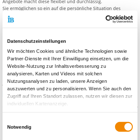
Angebote macht diese flexibel und durchlässig.
Sie ermöglichen so ein auf die persönliche Situation des
Einzelnen, individuell abgestimmtes Konzept ohne einen
Ortswechsel und damit verbundene Beziehungsabbrüche
während seiner Entwicklung notwendig zu machen.
Berufliche Bildung und Jugendhilfe unter einem Dach – eine
Datenschutzeinstellungen
optimale Grundlage für einen gefestigten Lebensweg.
Wir möchten Cookies und ähnliche Technologien sowie
Partner-Dienste mit Ihrer Einwilligung einsetzen, um die
Aktuelles
Website-Nutzung zur Inhaltsverbesserung zu
analysieren, Karten und Videos mit solchen
Übergabe der Nektar-Tankstelle
an das
Heilpädagogische
Nutzungsanalysen zu laden, unsere Anzeigen
Jugendhilfe und Ausbildungszentrum in Bad Langensalza:
auszuwerten und zu personalisieren. Wenn Sie auch den
Facebook-Beitrag öffnen
Zugriff auf Ihren Standort zulassen, nutzen wir diesen zur
individuellen Kartenanzeige.
Gefördert durch:
Soweit es für diese Zwecke erforderlich ist, erhalten
Einwilligungsauswahl
unsere Partner Daten wie Ihre IP-Adresse und
Notwendig
verarbeiten diese zusammen mit Daten von anderen