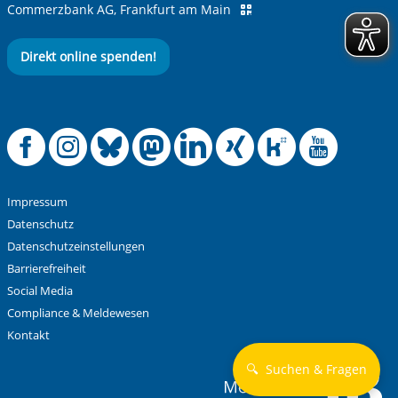
Commerzbank AG, Frankfurt am Main
Direkt online spenden!
Offizielle Facebook
Offizielle Instag
Offizielle Blue
Offizielle M
Offizielle
Offiziel
Offiz
Off
Impressum
Datenschutz
Datenschutzeinstellungen
Barrierefreiheit
Social Media
Compliance & Meldewesen
Kontakt
🔍
Suchen & Fragen