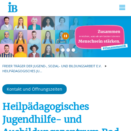
Springe zum Inhalt
Automatische Wiede
FREIER TRÄGER DER JUGEND-, SOZIAL- UND BILDUNGSARBEIT E.V.
HEILPÄDAGOGISCHES JU...
Kontakt und Öffnungszeiten
Heilpädagogisches
Jugendhilfe- und