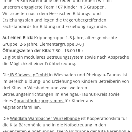
In der IB Kita Bärenhöhle betreuen und fördern wir mit
unserem engagierte Team 107 Kinder in 5 Gruppen.
Wir arbeiten nach dem Hessischen Bildungs- und
Erziehungsplan und legen die trägerübergreifenden
Fachstandards für Bildung und Erziehung zugrunde.
Auf einen Blick:
Krippengruppe 1-3 Jahre, altersgemischte
Gruppe 2-6 Jahre, Elementargruppe 3-6 J
Öffnungszeiten der Kita:
7:30 - 16:00 Uhr.
Es gibt ein modulares Betreuungssystem sowie nach Absprache
die Möglichkeit einer Frühbetreuung.
Die
IB Südwest gGmbH
in Wiesbaden und Rheingau-Taunus ist
im Bereich Bildung- und Erziehung von Kindern Betreiberin von
drei Kitas in Wiesbaden und zwei weiteren
Betreuungseinrichtungen im Rheingau-Taunus-Kreis sowie
eines
Sprachförderprogramms
für Kinder aus
Migrationsfamilien.
Die
Waldkita Wambacher Wurzelbande
ist Kooperationskita für
die Kita Bärenhöhle und in die Notbetreuung in den
Ferienzeiten eingebunden. Die Waldgruppe der Kita Bärenhöhle