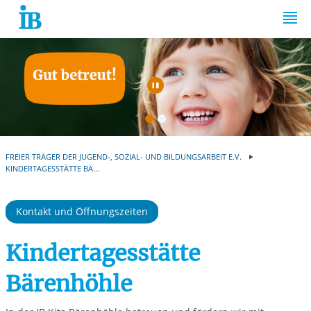
Springe zum Inhalt
Automatische Wiede
FREIER TRÄGER DER JUGEND-, SOZIAL- UND BILDUNGSARBEIT E.V.
KINDERTAGESSTÄTTE BÄ...
Kontakt und Öffnungszeiten
Kindertagesstätte
Bärenhöhle