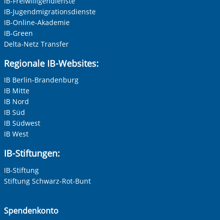
IB-Freiwilligendienste
Datenübertragung in die USA, wo kein gleichwertiges
IB-Jugendmigrationsdienste
Datenschutzniveau gewährleistet ist, nicht ausgeschlossen
Nachname, Vorname
*
werden. Alle Informationen zum Schutz Ihrer Daten finden
IB-Online-Akademie
Sie in unserer Datenschutzerklärung. Ihre Einwilligung
IB-Green
können Sie in unseren Datenschutzeinstellungen jederzeit
Delta-Netz Transfer
Adresse (PLZ, Ort, Strasse)
widerrufen:
Datenschutz
Regionale IB-Websites:
IB Berlin-Brandenburg
IB Mitte
Ihre E-Mail-Adresse
*
IB Nord
IB Süd
Zur Aktivierung der Videos Marketing-Cookies hier
IB Südwest
zulassen
Ihre Telefonnummer
IB West
IB-Stiftungen:
IB-Stiftung
Betreff ihrer Anfrage
Stiftung Schwarz-Rot-Bunt
Ihre Nachricht
*
Spendenkonto