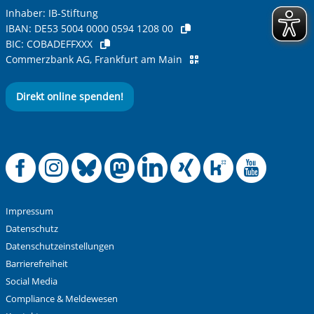
Inhaber: IB-Stiftung
IBAN:
DE53 5004 0000 0594 1208 00
BIC:
COBADEFFXXX
Commerzbank AG, Frankfurt am Main
Direkt online spenden!
Anti-Roboter-Verifizierung
Hier klicken
Friendly
Captcha ⇗
Offizielle Facebook
Offizielle Instag
Offizielle Blue
Offizielle M
Offizielle
Offiziel
Offiz
Off
Alle Informationen zum Schutz der Daten sind sind in
unserer
Datenschutzerklärung
aufrufbar.
Absenden
Impressum
Datenschutz
Datenschutzeinstellungen
Barrierefreiheit
Social Media
Compliance & Meldewesen