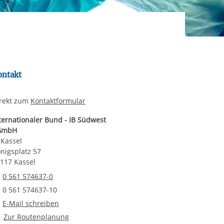
rgabe starten/stoppen
ereitstellung
es setzen wir
ontakt
rekt zum
Kontaktformular
ternationaler Bund - IB Südwest
GmbH
 Kassel
nigsplatz 57
117 Kassel
Telefonnummer
0 561 574637-0
Faxnummer
0 561 574637-10
E-Mail an IB Kassel
E-Mail schreiben
Route planen
Zur Routenplanung