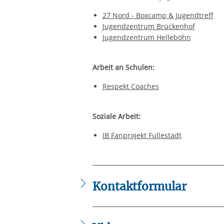
27 Nord - Boxcamp & Jugendtreff
Jugendzentrum Brückenhof
Jugendzentrum Helleböhn
Arbeit an Schulen:
Respekt Coaches
Soziale Arbeit:
IB Fanprojekt Fullestadt
Kontaktformular
Die mit einem Sternchen (
*
) gekennzeic
Anrede
*