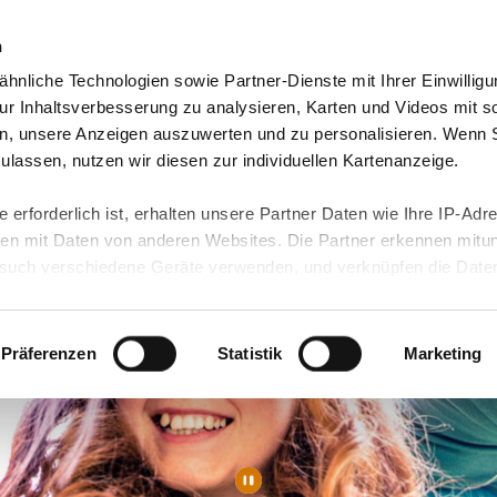
n
hnliche Technologien sowie Partner-Dienste mit Ihrer Einwilligu
orte & Angebote
Presse & Themen
Jobs & Karriere
r Inhaltsverbesserung zu analysieren, Karten und Videos mit s
n, unsere Anzeigen auszuwerten und zu personalisieren. Wenn 
 zulassen, nutzen wir diesen zur individuellen Kartenanzeige.
 erforderlich ist, erhalten unsere Partner Daten wie Ihre IP-Adr
n mit Daten von anderen Websites. Die Partner erkennen mitun
uch verschiedene Geräte verwenden, und verknüpfen die Date
kann die Datenübertragung in Drittländer (insb. die USA) nicht
rt ist kein der EU gleichwertiges Datenschutzniveau gewährlei
hre Daten führen kann.
Präferenzen
Statistik
Marketing
 in unseren
Datenschutzhinweisen
und in unserer
Cookie-Über
site-Funktionen für diese Zwecke aktiviert sind, müssen Sie al
können mittels nachfolgender Buttons über Ihre Einwilligung für
 erteilte Einwilligung stets für die Zukunft widerrufen. Bitte be