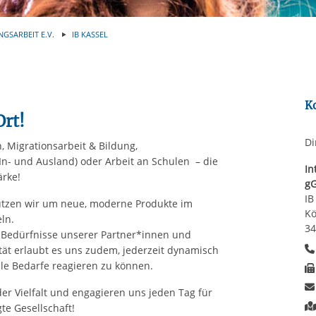
Automatische Wiede
rstreckt sich nicht auf notwendige Cookies, die erforderlich zur B
n und somit gewünschten Website-Funktionen sind. Diese Cooki
NGSARBEIT E.V.
IB KASSEL
ressen und daher unabhängig von einer Einwilligung.
K
Ort!
Di
 Migrationsarbeit & Bildung,
(In- und Ausland) oder Arbeit an Schulen – die
In
ärke!
g
IB
 nutzen wir um neue, moderne Produkte im
Kö
ln.
34
 Bedürfnisse unserer Partner*innen und
ität erlaubt es uns zudem, jederzeit dynamisch
iale Bedarfe reagieren zu können.
er Vielfalt und engagieren uns jeden Tag für
te Gesellschaft!