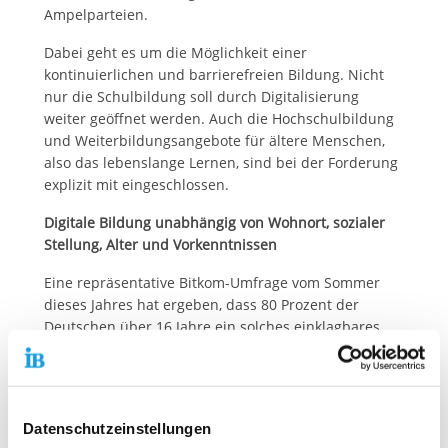
Ampelparteien.
Dabei geht es um die Möglichkeit einer
kontinuierlichen und barrierefreien Bildung. Nicht
nur die Schulbildung soll durch Digitalisierung
weiter geöffnet werden. Auch die Hochschulbildung
und Weiterbildungsangebote für ältere Menschen,
also das lebenslange Lernen, sind bei der Forderung
explizit mit eingeschlossen.
Digitale Bildung unabhängig von Wohnort, sozialer
Stellung, Alter und Vorkenntnissen
Eine repräsentative Bitkom-Umfrage vom Sommer
dieses Jahres hat ergeben, dass 80 Prozent der
Deutschen über 16 Jahre ein solches einklagbares
Recht unterstützen würden. Öffentlich
(teil-)finanzierte digitale Bildungsangebote müssten
dann für alle Menschen zugänglich sein, unabhängig
von Wohnort, sozialer Stellung, Alter und
Datenschutzeinstellungen
Vorkenntnissen. Insbesondere Schulen sollten