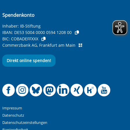
Spendenkonto
Inhaber: IB-Stiftung
IBAN:
DE53 5004 0000 0594 1208 00
BIC:
COBADEFFXXX
Commerzbank AG, Frankfurt am Main
Direkt online spenden!
Offizielle Facebook
Offizielle Instag
Offizielle Blue
Offizielle M
Offizielle
Offiziel
Offiz
Off
Impressum
Datenschutz
Datenschutzeinstellungen
Barrierefreiheit