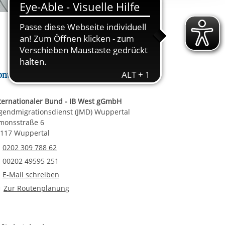
rgabe starten/stoppen
ereitstellung
es setzen wir
ontakt
ternationaler Bund - IB West gGmbH
gendmigrationsdienst (JMD) Wuppertal
monsstraße 6
117 Wuppertal
Telefonnummer
0202 309 788 62
Faxnummer
00202 49595 251
E-Mail an Jugendmigrationsdienst (JMD) Wuppertal
E-Mail schreiben
Route planen
Zur Routenplanung