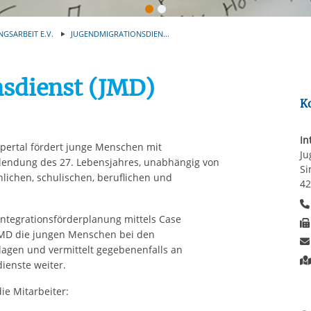
Automatische Wiede
rstreckt sich nicht auf notwendige Cookies, die erforderlich zur B
n und somit gewünschten Website-Funktionen sind. Diese Cooki
NGSARBEIT E.V.
JUGENDMIGRATIONSDIEN...
ressen und daher unabhängig von einer Einwilligung.
sdienst (JMD)
K
In
pertal fördert junge Menschen mit
Ju
ollendung des 27. Lebensjahres, unabhängig von
Si
hlichen, schulischen, beruflichen und
42
Integrationsförderplanung mittels Case
JMD die jungen Menschen bei den
gen und vermittelt gegebenenfalls an
ienste weiter.
ie Mitarbeiter: