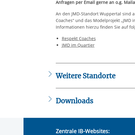
Anfragen per Email gerne an o.g. Mail
An den JMD-Standort Wuppertal sind
Coaches“ und das Modelprojekt „JMD i
Informationen hierzu finden Sie auf fo
Respekt Coaches
JMD im Quartier
Weitere Standorte
IB West gGmbH - Standort Wuppertal
Downloads
Flyer_JMD_Wuppertal.pdf
Zentrale IB-Websites: