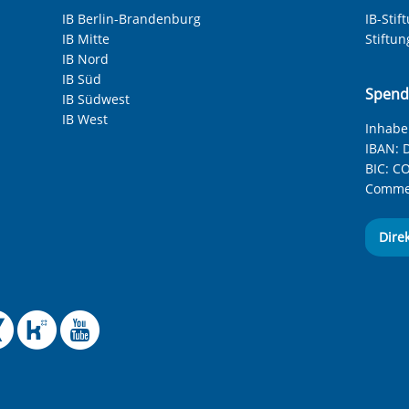
IB Berlin-Brandenburg
IB-Stif
IB Mitte
Stiftu
IB Nord
IB Süd
Spend
IB Südwest
IB West
Inhaber
IBAN:
D
BIC:
CO
Commer
Dire
 Facebook-Seite des Int
le Instagram-Seite des
elle BlueSky-Seite des
izielle Mastodon-Seite
ffizielle LinkedIn-Seit
Offizielle Xing-Seite
Offizielle Kununu-
Offizieller YouT