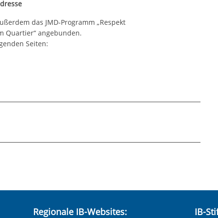
adresse
 außerdem das JMD-Programm „Respekt
m Quartier“ angebunden.
lgenden Seiten:
Regionale IB-Websites:
IB-St