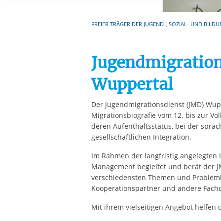
Ihre etwaige Einwilligung e
der von Ihnen aufgerufene
FREIER TRÄGER DER JUGEND-, SOZIAL- UND BILDU
aufgrund berechtigter Inte
Jugendmigration
Wuppertal
Der Jugendmigrationsdienst (JMD) Wup
Migrationsbiografie vom 12. bis zur V
deren Aufenthaltsstatus, bei der sprac
gesellschaftlichen Integration.
Im Rahmen der langfristig angelegten 
Management begleitet und berät der 
verschiedensten Themen und Problemla
Kooperationspartner und andere Fachd
Mit ihrem vielseitigen Angebot helfen d