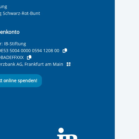
tung
ng Schwarz-Rot-Bunt
enkonto
: IB-Stiftung
E53 5004 0000 0594 1208 00
BADEFFXXX
zbank AG, Frankfurt am Main
kt online spenden!
ernationalen Bund
 Internationalen Bund
 Internationalen Bund
 des Internationalen B
e des Internationalen 
 des Internationalen Bu
Seite des International
ube-Kanal des Internat