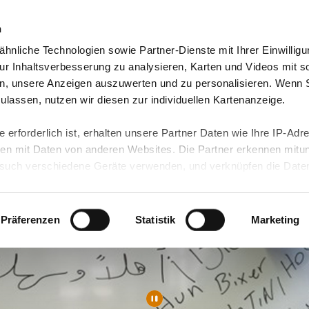
n
hnliche Technologien sowie Partner-Dienste mit Ihrer Einwilligu
orte & Angebote
Presse & Themen
Jobs & Karriere
r Inhaltsverbesserung zu analysieren, Karten und Videos mit s
n, unsere Anzeigen auszuwerten und zu personalisieren. Wenn 
 zulassen, nutzen wir diesen zur individuellen Kartenanzeige.
 erforderlich ist, erhalten unsere Partner Daten wie Ihre IP-Adr
n mit Daten von anderen Websites. Die Partner erkennen mitun
uch verschiedene Geräte verwenden, und verknüpfen die Date
kann die Datenübertragung in Drittländer (insb. die USA) nicht
rt ist kein der EU gleichwertiges Datenschutzniveau gewährlei
hre Daten führen kann.
Präferenzen
Statistik
Marketing
 in unseren
Datenschutzhinweisen
und in unserer
Cookie-Über
site-Funktionen für diese Zwecke aktiviert sind, müssen Sie al
können mittels nachfolgender Buttons über Ihre Einwilligung für
 erteilte Einwilligung stets für die Zukunft widerrufen. Bitte be