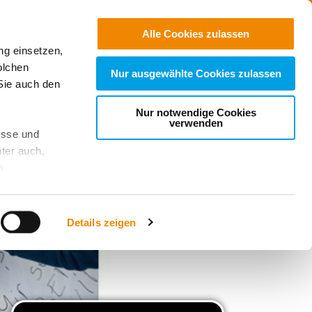
Jobs
Suchen
Alle Cookies zulassen
ng einsetzen,
Spenden
olchen
Nur ausgewählte Cookies zulassen
Sie auch den
Nur notwendige Cookies
verwenden
esse und
ter auch,
n
stet, was zu
Details zeigen
sicht
. Wenn
le Cookie-
 diese
achten Sie: