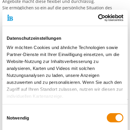
Angebote macht diese flexibel und durchlässig.
Sie ermöglichen so ein auf die persönliche Situation des
Einzelnen, individuell abgestimmtes Konzept ohne einen
Ortswechsel und damit verbundene Beziehungsabbrüche
während seiner Entwicklung notwendig zu machen.
Berufliche Bildung und Jugendhilfe unter einem Dach – eine
Datenschutzeinstellungen
optimale Grundlage für einen gefestigten Lebensweg.
Wir möchten Cookies und ähnliche Technologien sowie
Partner-Dienste mit Ihrer Einwilligung einsetzen, um die
Aktuelles
Website-Nutzung zur Inhaltsverbesserung zu
analysieren, Karten und Videos mit solchen
Übergabe der Nektar-Tankstelle
an das
Heilpädagogische
Nutzungsanalysen zu laden, unsere Anzeigen
Jugendhilfe und Ausbildungszentrum in Bad Langensalza:
auszuwerten und zu personalisieren. Wenn Sie auch den
Facebook-Beitrag öffnen
Zugriff auf Ihren Standort zulassen, nutzen wir diesen zur
individuellen Kartenanzeige.
Gefördert durch:
Soweit es für diese Zwecke erforderlich ist, erhalten
Einwilligungsauswahl
unsere Partner Daten wie Ihre IP-Adresse und
Notwendig
verarbeiten diese zusammen mit Daten von anderen