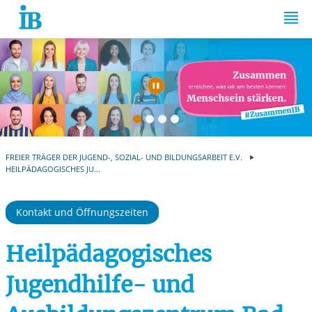
Springe zum Inhalt
Automatische Wiede
FREIER TRÄGER DER JUGEND-, SOZIAL- UND BILDUNGSARBEIT E.V.
HEILPÄDAGOGISCHES JU...
Kontakt und Öffnungszeiten
Heilpädagogisches
Jugendhilfe- und