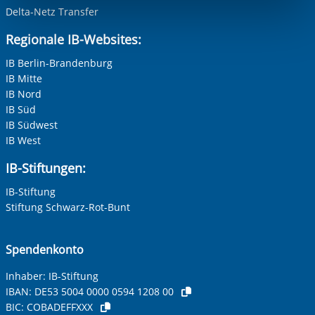
Funktionen sind. Diese Cookies setzen wir aufgrund
Verkäufer/in
Delta-Netz Transfer
Intensive sozialpädagogische Wohngruppe nach §§ 27, 41
berechtigter Interessen und daher unabhängig von einer
Regionale IB-Websites:
in Verb. mit §§ 34, 35 und 35 a SGB VIII (KJHG)
Einwilligung.
Maschinen- und Anlagenführer/in
IB Berlin-Brandenburg
Sozialpädagogische Familienhilfe nach § 31 KJHG
IB Mitte
Regel-, Gemeinschafts-, Gesamt und Förderschulen des
IB Nord
Unstrut-Hainich-Kreises
IB Süd
Praxisnahe Berufsorientierung in der Gebietskörperschaft
IB Südwest
Unstrut-Hainich-Kreis
IB West
Begleiteter Umgang nach §§ 1684 und 1685 BGB
Berufsvorbereitende Bildungsmaßnahme (BvB)
IB-Stiftungen:
Berufliche Erstausbildung (BaE integrativ)
Praxisbezogene Testverfahren zur Potenzialanalyse
IB-Stiftung
Ausbildungsbegleitende Hilfen (AsAflex)
Stiftung Schwarz-Rot-Bunt
Bewerbungscoaching
Scannerkassentraining
Erwerb der Fahrerlaubnis Gabelstapler
Spendenkonto
Maßnahmekombination Aktivierung
Arbeitsgelegenheit (AGH)
Inhaber: IB-Stiftung
Allgemeiner Integrationskurs
IBAN:
DE53 5004 0000 0594 1208 00
BIC:
COBADEFFXXX