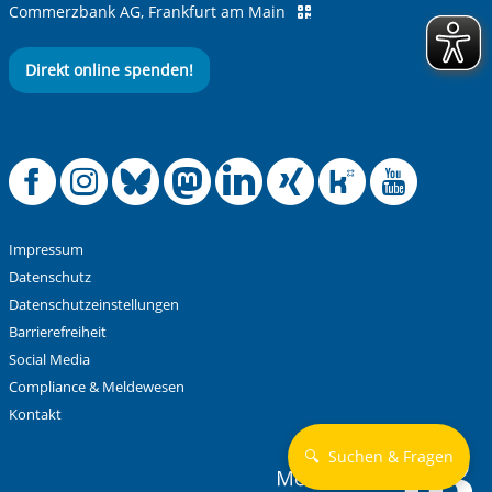
Commerzbank AG, Frankfurt am Main
Direkt online spenden!
Offizielle Facebook
Offizielle Instag
Offizielle Blue
Offizielle M
Offizielle
Offiziel
Offiz
Off
Impressum
Datenschutz
Datenschutzeinstellungen
Barrierefreiheit
Social Media
Compliance & Meldewesen
Kontakt
🔍
Suchen & Fragen