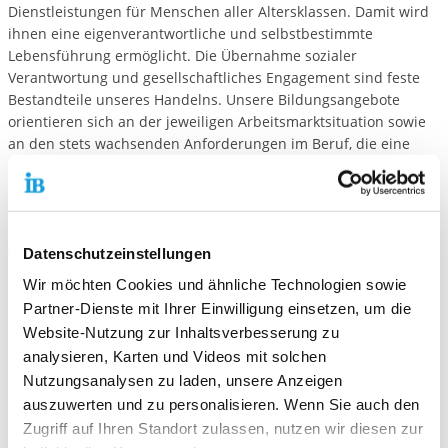
Dienstleistungen für Menschen aller Altersklassen. Damit wird
ihnen eine eigenverantwortliche und selbstbestimmte
Lebensführung ermöglicht. Die Übernahme sozialer
Verantwortung und gesellschaftliches Engagement sind feste
Bestandteile unseres Handelns. Unsere Bildungsangebote
orientieren sich an der jeweiligen Arbeitsmarktsituation sowie
an den stets wachsenden Anforderungen im Beruf, die eine
laufende Anpassung der beruflichen Kenntnisse an die
technische und wirtschaftliche Entwicklung erfordern. Der IB
am Standort Pforzheim ist eine moderne und innovative
Einrichtung. Neben unserem breiten Leistungsspektrum sind
wir ebenfalls ein Dienstleister für das Handwerk und die
Datenschutzeinstellungen
Industrie und anerkannter Ausbildungsbetrieb der IHK und der
Wir möchten Cookies und ähnliche Technologien sowie
HWK.
Partner-Dienste mit Ihrer Einwilligung einsetzen, um die
Website-Nutzung zur Inhaltsverbesserung zu
Das Leistungsspektrum in der Bleichstraße 64 ist
analysieren, Karten und Videos mit solchen
breit gefächert und umfasst unter anderem:
Nutzungsanalysen zu laden, unsere Anzeigen
Berufliche Bildung (Jugendmaßnahmen)
auszuwerten und zu personalisieren. Wenn Sie auch den
Zugriff auf Ihren Standort zulassen, nutzen wir diesen zur
•
Ausbildung zum Maßschneider/zur Maßschneiderin