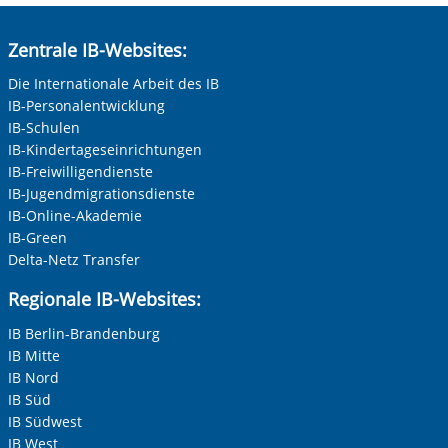
Ankommen & Bleiben _ Matching & Fachkräfteintegration
(MFI)
Zentrale IB-Websites:
Schulbegleitung
POINT
Die Internationale Arbeit des IB
IB-Personalentwicklung
IB-Schulen
IB-Kindertageseinrichtungen
IB-Freiwilligendienste
IB-Jugendmigrationsdienste
IB-Online-Akademie
IB-Green
Delta-Netz Transfer
Regionale IB-Websites:
IB Berlin-Brandenburg
IB Mitte
IB Nord
IB Süd
IB Südwest
IB West