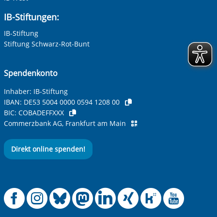
IB-Stiftungen:
IB-Stiftung
Stiftung Schwarz-Rot-Bunt
Spendenkonto
Inhaber: IB-Stiftung
IBAN:
DE53 5004 0000 0594 1208 00
BIC:
COBADEFFXXX
Commerzbank AG, Frankfurt am Main
Direkt online spenden!
Offizielle Facebook
Offizielle Instag
Offizielle Blue
Offizielle M
Offizielle
Offiziel
Offiz
Off