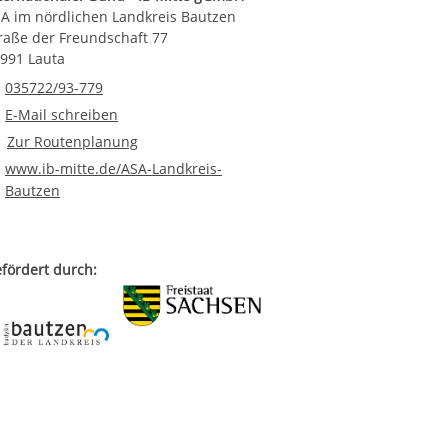
A im nördlichen Landkreis Bautzen
raße der Freundschaft 77
991 Lauta
Telefonnummer
035722/93-779
E-Mail an ASA im nördlichen Landkreis Bautzen
E-Mail schreiben
Route planen
Zur Routenplanung
www.ib-mitte.de/ASA-Landkreis-
Bautzen
fördert durch: