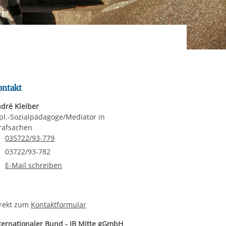
ereitstellung
rgabe starten/stoppen
es setzen wir
ontakt
dré Kleiber
pl.-Sozialpädagoge/Mediator in
rafsachen
Telefonnummer
035722/93-779
Faxnummer
03722/93-782
E-Mail an André Kleiber
E-Mail schreiben
rekt zum
Kontaktformular
ternationaler Bund - IB Mitte gGmbH