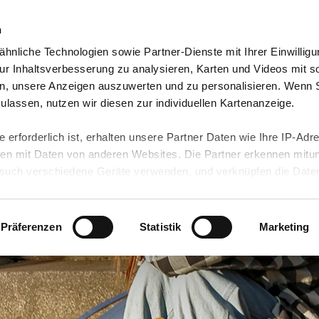
n
hnliche Technologien sowie Partner-Dienste mit Ihrer Einwilligu
orte & Angebote
Presse & Themen
Jobs & Karriere
r Inhaltsverbesserung zu analysieren, Karten und Videos mit s
n, unsere Anzeigen auszuwerten und zu personalisieren. Wenn 
 zulassen, nutzen wir diesen zur individuellen Kartenanzeige.
 erforderlich ist, erhalten unsere Partner Daten wie Ihre IP-Adr
n mit Daten von anderen Websites. Die Partner erkennen mitun
uch verschiedene Geräte verwenden, und verknüpfen die Date
kann die Datenübertragung in Drittländer (insb. die USA) nicht
rt ist kein der EU gleichwertiges Datenschutzniveau gewährlei
hre Daten führen kann.
Präferenzen
Statistik
Marketing
 in unseren
Datenschutzhinweisen
und in unserer
Cookie-Über
site-Funktionen für diese Zwecke aktiviert sind, müssen Sie al
können mittels nachfolgender Buttons über Ihre Einwilligung für
 erteilte Einwilligung stets für die Zukunft widerrufen. Bitte be