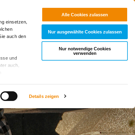
Jobs
Suchen
Alle Cookies zulassen
ng einsetzen,
Spenden
olchen
Nur ausgewählte Cookies zulassen
Sie auch den
Nur notwendige Cookies
verwenden
esse und
ter auch,
n
stet, was zu
Details zeigen
sicht
. Wenn
le Cookie-
 diese
achten Sie: