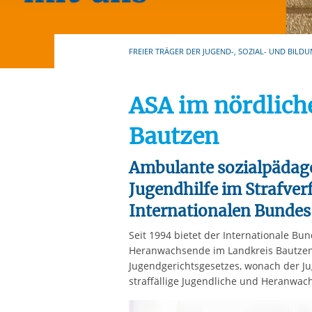
Ihre etwaige Einwilligung e
der von Ihnen aufgerufene
aufgrund berechtigter Inte
FREIER TRÄGER DER JUGEND-, SOZIAL- UND BILDU
ASA im nördlich
Bautzen
Ambulante sozialpädag
Jugendhilfe im Strafver
Internationalen Bundes
Seit 1994 bietet der Internationale Bun
Heranwachsende im Landkreis Bautzen a
Jugendgerichtsgesetzes, wonach der J
straffällige Jugendliche und Heranwa