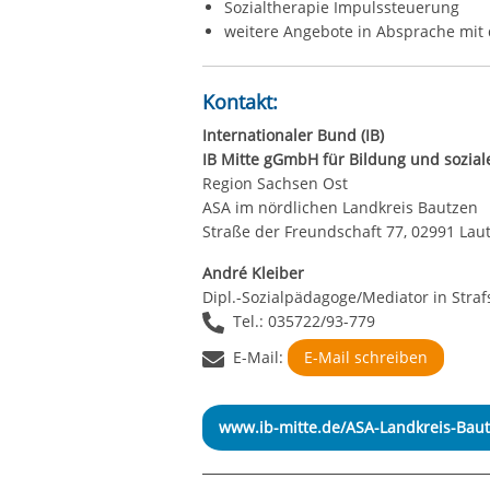
Sozialtherapie Impulssteuerung
weitere Angebote in Absprache mit 
Kontakt:
Internationaler Bund (IB)
IB Mitte gGmbH für Bildung und sozial
Region Sachsen Ost
ASA im nördlichen Landkreis Bautzen
Straße der Freundschaft 77, 02991 Lau
André Kleiber
Dipl.-Sozialpädagoge/Mediator in Stra
Tel.: 035722/93-779
E-Mail:
E-Mail schreiben
www.ib-mitte.de/ASA-Landkreis-Bau