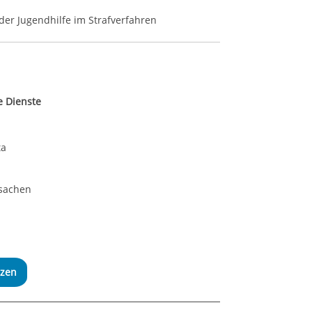
der Jugendhilfe im Strafverfahren
e Dienste
ta
fsachen
tzen