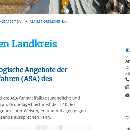
rstreckt sich nicht auf notwendige Cookies, die erforderlich zur B
Automatische Wiede
n und somit gewünschten Website-Funktionen sind. Diese Cooki
ressen und daher unabhängig von einer Einwilligung.
NGSARBEIT E.V.
ASA IM NÖRDLICHEN LA...
en Landkreis
K
An
Di
ogische Angebote der
St
fahren (ASA) des
d die ASA für straffällige Jugendliche und
n. Grundlage hierfür ist der § 10 des
ugendrichter Weisungen und Auflagen gegen
chsende aussprechen kann.
Di
In