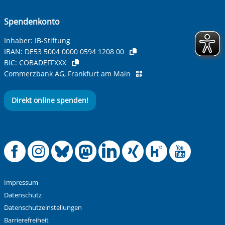
Spendenkonto
Inhaber: IB-Stiftung
IBAN:
DE53 5004 0000 0594 1208 00
BIC:
COBADEFFXXX
Commerzbank AG, Frankfurt am Main
Direkt online spenden!
Offizielle Facebook
Offizielle Instag
Offizielle Blue
Offizielle M
Offizielle
Offiziel
Offiz
Off
Impressum
Datenschutz
Datenschutzeinstellungen
Barrierefreiheit