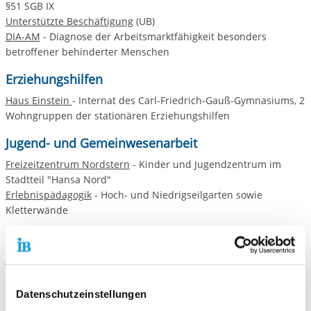
§51 SGB IX
Unterstützte Beschäftigung
(UB)
DIA-AM
- Diagnose der Arbeitsmarktfähigkeit besonders
betroffener behinderter Menschen
Erziehungshilfen
Haus Einstein
- Internat des Carl-Friedrich-Gauß-Gymnasiums, 2
Wohngruppen der stationären Erziehungshilfen
Jugend- und Gemeinwesenarbeit
Freizeitzentrum Nordstern
- Kinder und Jugendzentrum im
Stadtteil "Hansa Nord"
Erlebnispädagogik
- Hoch- und Niedrigseilgarten sowie
Kletterwände
Migrationssozialarbeit
Jugendmigrationsdienst (JMD)
- Beratung für Jugendliche mit
Migrationshintergrund und Respekt Coaches
Datenschutzeinstellungen
Internationale Arbeit