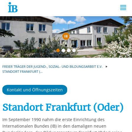
Springe zum Inhalt
Automatische Wiede
FREIER TRÄGER DER JUGEND-, SOZIAL- UND BILDUNGSARBEIT E.V.
STANDORT FRANKFURT (...
Kontakt und Öffnungszeiten
Standort Frankfurt (Oder)
Im September 1990 nahm die erste Einrichtung des
Internationalen Bundes (IB) in den damaligen neuen