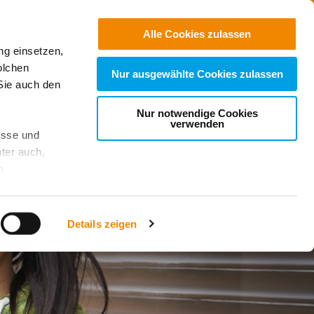
Jobs
Suchen
Alle Cookies zulassen
ng einsetzen,
Spenden
olchen
Nur ausgewählte Cookies zulassen
Sie auch den
Nur notwendige Cookies
verwenden
esse und
ter auch,
n
stet, was zu
Details zeigen
sicht
. Wenn
le Cookie-
 diese
achten Sie: