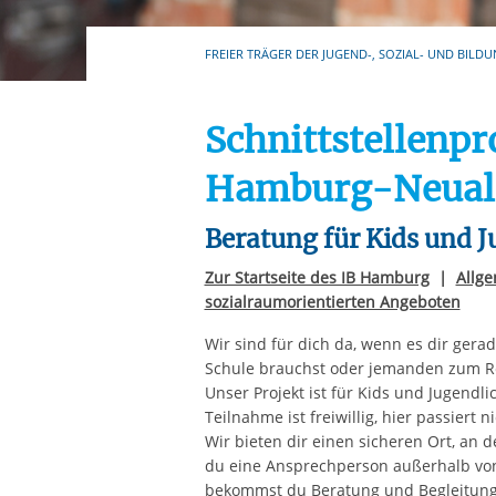
Ihre etwaige Einwilligung e
der von Ihnen aufgerufene
FREIER TRÄGER DER JUGEND-, SOZIAL- UND BILDU
aufgrund berechtigter Inte
Schnittstellenpro
Hamburg-Neual
Beratung für Kids und J
Zur Startseite des IB Hamburg
|
Allge
sozialraumorientierten Angeboten
Wir sind für dich da, wenn es dir gerad
Schule brauchst oder jemanden zum R
Unser Projekt ist für Kids und Jugendli
Teilnahme ist freiwillig, hier passiert ni
Wir bieten dir einen sicheren Ort, an 
du eine Ansprechperson außerhalb von 
bekommst du Beratung und Begleitung z