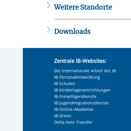
Weitere Standorte
*IB Hamburg
Sozialraumorientierte Angebote • Ham
Downloads
Schnittstellenprojekt_IB_Plakat_2024
Schnittstellenprojekt_IB_Flyer.pdf
Zentrale IB-Websites:
Die Internationale Arbeit des IB
IB-Personalentwicklung
IB-Schulen
IB-Kindertageseinrichtungen
IB-Freiwilligendienste
IB-Jugendmigrationsdienste
IB-Online-Akademie
IB-Green
Delta-Netz Transfer