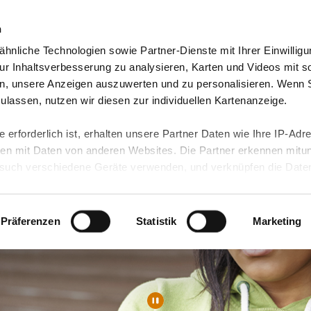
n
hnliche Technologien sowie Partner-Dienste mit Ihrer Einwilligu
orte & Angebote
Presse & Themen
Jobs & Karriere
r Inhaltsverbesserung zu analysieren, Karten und Videos mit s
n, unsere Anzeigen auszuwerten und zu personalisieren. Wenn 
 zulassen, nutzen wir diesen zur individuellen Kartenanzeige.
 erforderlich ist, erhalten unsere Partner Daten wie Ihre IP-Adr
n mit Daten von anderen Websites. Die Partner erkennen mitun
uch verschiedene Geräte verwenden, und verknüpfen die Date
kann die Datenübertragung in Drittländer (insb. die USA) nicht
rt ist kein der EU gleichwertiges Datenschutzniveau gewährlei
hre Daten führen kann.
Präferenzen
Statistik
Marketing
 in unseren
Datenschutzhinweisen
und in unserer
Cookie-Über
site-Funktionen für diese Zwecke aktiviert sind, müssen Sie al
können mittels nachfolgender Buttons über Ihre Einwilligung für
 erteilte Einwilligung stets für die Zukunft widerrufen. Bitte be