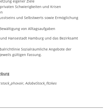
etzung eigener Ziele
rivaten Schwierigkeiten und Krisen
en
usstseins und Selbstwerts sowie Ermöglichung
ewältigung von Alltagsaufgaben
ie und Hansestadt Hamburg und das Bezirksamt
obalrichtlinie Sozialräumliche Angebote der
 jeweils gültigen Fassung.
amburg
stock_phovoir, AdobeStock_fitzkes