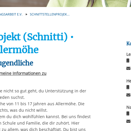
Automatische Wiede
rstreckt sich nicht auf notwendige Cookies, die erforderlich zur B
n und somit gewünschten Website-Funktionen sind. Diese Cooki
NGSARBEIT E.V.
SCHNITTSTELLENPROJEK...
ressen und daher unabhängig von einer Einwilligung.
jekt (Schnitti) •
K
lermöhe
Le
ugendliche
meine Informationen zu
He
e nicht so gut geht, du Unterstützung in der
eden suchst.
che von 11 bis 17 Jahren aus Allermöhe. Die
Na
chts, was du nicht willst.
dem du dich wohlfühlen kannst. Bei uns findest
Schule und Familie, die dir zuhört. Hier
u allem, was dich beschäftigt. Du bist uns