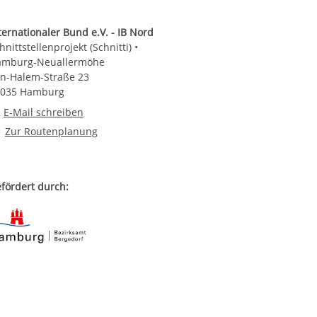
ternationaler Bund e.V. - IB Nord
hnittstellenprojekt (Schnitti) •
amburg-Neuallermöhe
n-Halem-Straße 23
1035 Hamburg
E-Mail an Schnittstellenprojekt (Schnitti) • Hamburg-Neuallermöhe
E-Mail schreiben
Route planen
Zur Routenplanung
fördert durch: