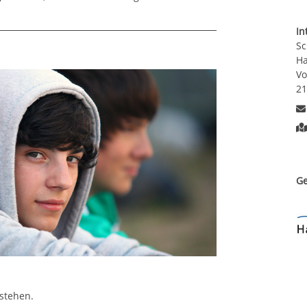
In
Sc
H
Vo
2
Ge
stehen.