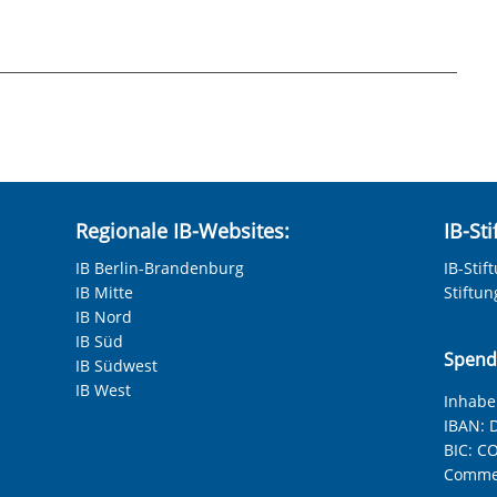
burg
.indd.pdf
Regionale IB-Websites:
IB-St
IB Berlin-Brandenburg
IB-Stif
IB Mitte
Stiftu
IB Nord
IB Süd
Spend
IB Südwest
IB West
Inhaber
IBAN:
D
BIC:
CO
Commer