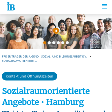
Springe zum Inhalt
Automatische Wiede
FREIER TRÄGER DER JUGEND-, SOZIAL- UND BILDUNGSARBEIT E.V.
SOZIALRAUMORIENTIERT...
Kontakt und Öffnungszeiten
Sozialraumorientierte
Angebote • Hamburg