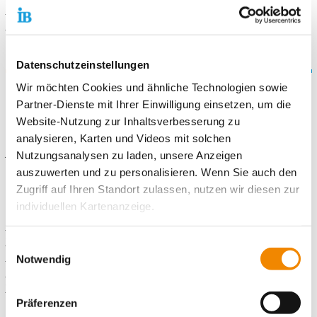
Hamburg-Bergedorf
Mobile Familienhilfe für Geflüchtete • Hamburg-Bergedorf
Datenschutzeinstellungen
Bezirk Mitte
Wir möchten Cookies und ähnliche Technologien sowie
Partner-Dienste mit Ihrer Einwilligung einsetzen, um die
Schulprojekte
Website-Nutzung zur Inhaltsverbesserung zu
Kognitive Förderung und soziales Training für Mädchen und
analysieren, Karten und Videos mit solchen
Jungen mit besonders herausforderndem Verhalten, um ihnen
Nutzungsanalysen zu laden, unsere Anzeigen
die erfolgreiche Teilnahme am Bildungssystem zu ermöglichen.
auszuwerten und zu personalisieren. Wenn Sie auch den
Die Kinder werden in Kleingruppen betreut. Zusätzlich erhalten
Zugriff auf Ihren Standort zulassen, nutzen wir diesen zur
die Eltern Unterstützung in ihren Erziehungsaufgaben.
individuellen Kartenanzeige.
Grundschulprojekt • Hamburg-Billstedt
Soweit es für diese Zwecke erforderlich ist, erhalten
Time for Youngsters • Hamburg-Billstedt
Einwilligungsauswahl
Soziale Lerngruppe Schule Osterbrook • Hamburg-Hamm
unsere Partner Daten wie Ihre IP-Adresse und
Notwendig
Integrative Lerngruppe Schule auf der Veddel • Hamburg-
verarbeiten diese zusammen mit Daten von anderen
Veddel
Websites. Die Partner erkennen mitunter auch, wenn Sie
Präferenzen
zum Website-Besuch verschiedene Geräte verwenden,