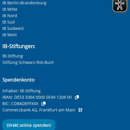
IB Berlin-Brandenburg
Soziale Lerngruppe Schule Osterbrook • Hamburg-Hamm
IB Mitte
Integrative Lerngruppe in der Schule auf der Veddel •
IB Nord
Hamburg-Mitte
IB Süd
Unterstützungsfonds • Hamburg-Nord
IB Südwest
Unterstützungsfonds • Hamburg-Mitte
IB West
VEDDEL.KOMM! Sozial- und Familienberatung • Hamburg-
Veddel
IB-Stiftungen:
IB-Stiftung
Stiftung Schwarz-Rot-Bunt
Spendenkonto
Inhaber: IB-Stiftung
IBAN:
DE53 5004 0000 0594 1208 00
BIC:
COBADEFFXXX
Commerzbank AG, Frankfurt am Main
Direkt online spenden!