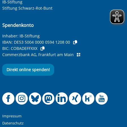
IB-Stiftung
Ihre Telefonnummer
Stiftung Schwarz-Rot-Bunt
Spendenkonto
Betreff ihrer Anfrage
Inhaber: IB-Stiftung
IBAN:
DE53 5004 0000 0594 1208 00
BIC:
COBADEFFXXX
Ihre Nachricht
*
Commerzbank AG, Frankfurt am Main
Direkt online spenden!
Offizielle Facebook
Offizielle Instag
Offizielle Blue
Offizielle M
Offizielle
Offiziel
Offiz
Off
Anti-Roboter-Verifizierung
Hier klicken
Friendly
Captcha ⇗
Impressum
Alle Informationen zum Schutz der Daten sind sind in
Datenschutz
unserer
Datenschutzerklärung
aufrufbar.