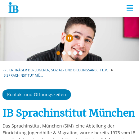
Springe zum Inhalt
Automatische Wiede
FREIER TRÄGER DER JUGEND-, SOZIAL- UND BILDUNGSARBEIT E.V.
IB SPRACHINSTITUT MÜ...
Kontakt und Öffnungszeiten
IB Sprachinstitut München
Das Sprachinstitut München (SIM), eine Abteilung der
Einrichtung Jugendhilfe & Migration, wurde bereits 1975 vom IB