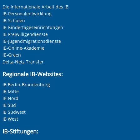
Keine Angabe
Die Internationale Arbeit des IB
IB-Personalentwicklung
Frau
IB-Schulen
Herr
IB-Kindertageseinrichtungen
Vorherige Folie anzeigen
N
IB-Freiwilligendienste
Neutrale Anrede
IB-Jugendmigrationsdienste
Unternehmen
IB-Online-Akademie
IB-Green
Delta-Netz Transfer
Nachname, Vorname
*
Regionale IB-Websites:
IB Berlin-Brandenburg
IB Mitte
Adresse (PLZ, Ort, Strasse)
IB Nord
IB Süd
IB Südwest
IB West
Ihre E-Mail-Adresse
*
IB-Stiftungen: