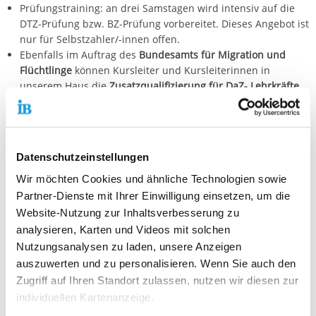
Prüfungstraining: an drei Samstagen wird intensiv auf die
DTZ-Prüfung bzw. BZ-Prüfung vorbereitet. Dieses Angebot ist
nur für Selbstzahler/-innen offen.
Ebenfalls im Auftrag des
Bundesamts für Migration und
Flüchtlinge
können Kursleiter und Kursleiterinnen in
unserem Haus die
Zusatzqualifizierung für DaZ- Lehrkräfte
absolvieren und das entsprechende Zertifikat für die
Zulassung als anerkannte Lehrkraft in Integrationskursen
erwerben.
Datenschutzeinstellungen
Die Kursteilnehmerinnen und Kursteilnehmer werden mit der
Sprache und den Lebensverhältnissen in Deutschland so
Wir möchten Cookies und ähnliche Technologien sowie
vertraut gemacht, dass sie im täglichen Leben selbstständig
Partner-Dienste mit Ihrer Einwilligung einsetzen, um die
handeln können. Im Mittelpunkt der Maßnahmen des
Website-Nutzung zur Inhaltsverbesserung zu
Sprachinstituts steht der Spracherwerb. Wir arbeiten nach dem
analysieren, Karten und Videos mit solchen
Rahmencurriculum des Bundesamts und orientieren uns an
Nutzungsanalysen zu laden, unsere Anzeigen
den individuellen Bedürfnissen der Lernenden. Die Lehrkräfte
auszuwerten und zu personalisieren. Wenn Sie auch den
arbeiten im Team, jeweils zwei Kollegeninnen bzw. Kollegen
Zugriff auf Ihren Standort zulassen, nutzen wir diesen zur
sind in einem Kurs eingesetzt. Diese Praxis sichert ein hohes
individuellen Kartenanzeige.
Maß an Nachhaltigkeit, da unterschiedliche didaktische
Methoden und Materialien zum Einsatz kommen. Eine