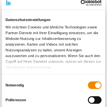
Verwaltung, Unterrichts- und Ausbildungskabinette befinden
sich in einem Gebäude.
Behinderte können einen Fahrstuhl benutzen.
Datenschutzeinstellungen
Wir möchten Cookies und ähnliche Technologien sowie
Zugehörig zu unserem Heiligenstädter Bildungszentrum ist die
Partner-Dienste mit Ihrer Einwilligung einsetzen, um die
Außenstelle in 37327 Leinefelde-Worbis - Lisztstraße 2 -
Website-Nutzung zur Inhaltsverbesserung zu
Hier finden Maßnahmen wie die Berufsvorbereitende
analysieren, Karten und Videos mit solchen
Bildungsmaßnahme statt.
Nutzungsanalysen zu laden, unsere Anzeigen
auszuwerten und zu personalisieren. Wenn Sie auch den
Zugriff auf Ihren Standort zulassen, nutzen wir diesen zur
individuellen Kartenanzeige.
Weitere Angebote
Soweit es für diese Zwecke erforderlich ist, erhalten
Einwilligungsauswahl
Modulare Ausbildung - Ergänzungsausbildung Metall
unsere Partner Daten wie Ihre IP-Adresse und
Notwendig
CAD-Anwendung (2D) mit AutoCAD
verarbeiten diese zusammen mit Daten von anderen
Wir erarbeiten für Sie im Moment weitere Angebote
Galerie
Websites. Die Partner erkennen mitunter auch, wenn Sie
CNC-Weiterbildung
Präferenzen
zum Website-Besuch verschiedene Geräte verwenden,
Internationale(r) Schweißer(in)