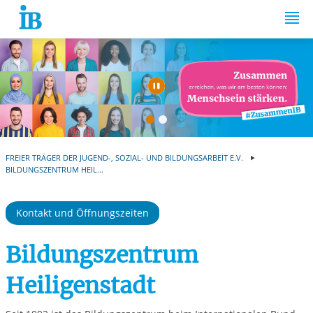
Springe zum Inhalt
Automatische Wiede
FREIER TRÄGER DER JUGEND-, SOZIAL- UND BILDUNGSARBEIT E.V.
BILDUNGSZENTRUM HEIL...
Kontakt und Öffnungszeiten
Bildungszentrum
Heiligenstadt