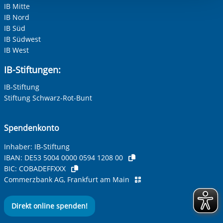
Einwilligung.
IB Mitte
Adresse (PLZ, Ort, Strasse)
IB Nord
IB Süd
IB Südwest
IB West
Ihre E-Mail-Adresse
*
IB-Stiftungen:
IB-Stiftung
Ihre Telefonnummer
Stiftung Schwarz-Rot-Bunt
Spendenkonto
Betreff ihrer Anfrage
Inhaber: IB-Stiftung
IBAN:
DE53 5004 0000 0594 1208 00
BIC:
COBADEFFXXX
Ihre Nachricht
*
Commerzbank AG, Frankfurt am Main
Direkt online spenden!