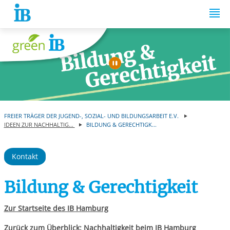
Springe zum Inhalt
Automatische Wiede
FREIER TRÄGER DER JUGEND-, SOZIAL- UND BILDUNGSARBEIT E.V.
IDEEN ZUR NACHHALTIG...
BILDUNG & GERECHTIGK...
Kontakt
Bildung & Gerechtigkeit
Zur Startseite des IB Hamburg
Zurück zum Überblick: Nachhaltigkeit beim IB Hamburg