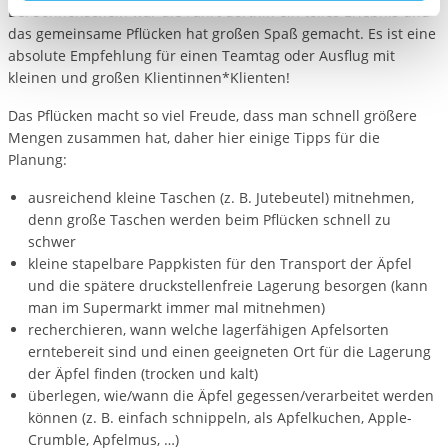
Bei Sonnenschein war die Fahrt dorthin ein tolles Erlebnis und
aufgerufenen und somit gewünschten Website-
das gemeinsame Pflücken hat großen Spaß gemacht. Es ist eine
Funktionen sind. Diese Cookies setzen wir aufgrund
absolute Empfehlung für einen Teamtag oder Ausflug mit
berechtigter Interessen und daher unabhängig von einer
kleinen und großen Klientinnen*Klienten!
Einwilligung.
Das Pflücken macht so viel Freude, dass man schnell größere
Mengen zusammen hat, daher hier einige Tipps für die
Planung:
ausreichend kleine Taschen (z. B. Jutebeutel) mitnehmen,
denn große Taschen werden beim Pflücken schnell zu
schwer
kleine stapelbare Pappkisten für den Transport der Äpfel
und die spätere druckstellenfreie Lagerung besorgen (kann
man im Supermarkt immer mal mitnehmen)
recherchieren, wann welche lagerfähigen Apfelsorten
erntebereit sind und einen geeigneten Ort für die Lagerung
der Äpfel finden (trocken und kalt)
überlegen, wie/wann die Äpfel gegessen/verarbeitet werden
können (z. B. einfach schnippeln, als Apfelkuchen, Apple-
Crumble, Apfelmus, …)