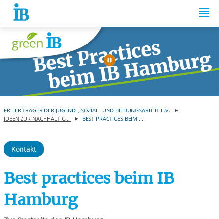
Springe zum Inhalt
Automatische Wiede
FREIER TRÄGER DER JUGEND-, SOZIAL- UND BILDUNGSARBEIT E.V.
IDEEN ZUR NACHHALTIG...
BEST PRACTICES BEIM ...
Kontakt
Best practices beim IB
Hamburg