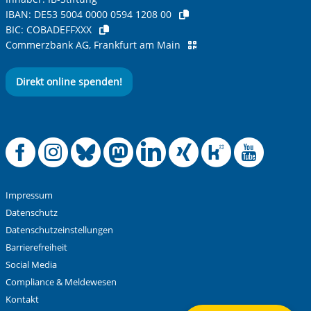
IBAN:
DE53 5004 0000 0594 1208 00
BIC:
COBADEFFXXX
Commerzbank AG, Frankfurt am Main
Direkt online spenden!
Offizielle Facebook
Offizielle Instag
Offizielle Blue
Offizielle M
Offizielle
Offiziel
Offiz
Off
Impressum
Datenschutz
Datenschutzeinstellungen
Barrierefreiheit
Social Media
Compliance & Meldewesen
Kontakt