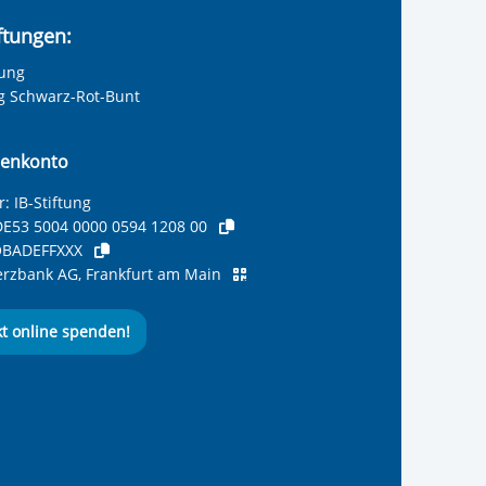
iftungen:
tung
ng Schwarz-Rot-Bunt
enkonto
: IB-Stiftung
E53 5004 0000 0594 1208 00
BADEFFXXX
zbank AG, Frankfurt am Main
kt online spenden!
ernationalen Bund
 Internationalen Bund
 Internationalen Bund
 des Internationalen B
e des Internationalen 
 des Internationalen Bu
Seite des International
ube-Kanal des Internat