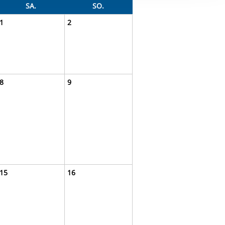
ereitstellung
SA.
SO.
es setzen wir
1
2
8
9
15
16