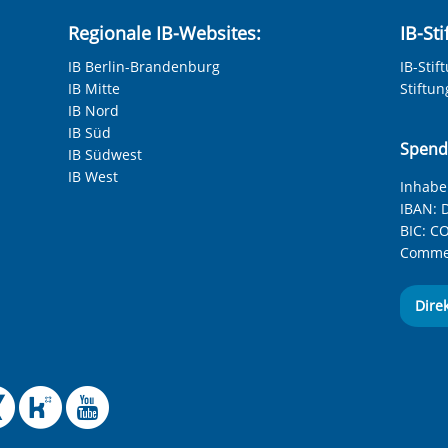
Regionale IB-Websites:
IB-St
IB Berlin-Brandenburg
IB-Stif
IB Mitte
Stiftu
IB Nord
IB Süd
Spend
IB Südwest
IB West
Inhaber
IBAN:
D
BIC:
CO
Commer
Dire
 Facebook-Seite des Int
le Instagram-Seite des
elle BlueSky-Seite des
izielle Mastodon-Seite
ffizielle LinkedIn-Seit
Offizielle Xing-Seite
Offizielle Kununu-
Offizieller YouT