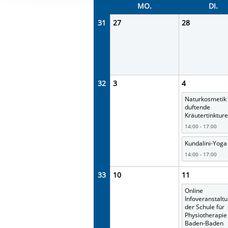
Ihre etwaige Einwilligung e
MO.
DI.
der von Ihnen aufgerufene
31
27
28
aufgrund berechtigter Inte
32
3
4
Naturkosmetik
duftende
Kräutertinktur
14:00 - 17:00
Kundalini-Yoga
14:00 - 17:00
33
10
11
Online
Infoveranstalt
der Schule für
Physiotherapie
Baden-Baden