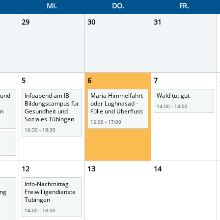
rstreckt sich nicht auf notwendige Cookies, die erforderlich zur B
MI.
DO.
FR.
n und somit gewünschten Website-Funktionen sind. Diese Cooki
29
30
31
ressen und daher unabhängig von einer Einwilligung.
5
6
7
 und
Infoabend am IB
Maria Himmelfahrt
Wald tut gut
Bildungscampus für
oder Lughnasad -
14:00 - 18:00
en
Gesundheit und
Fülle und Überfluss
Soziales Tübingen
15:00 - 17:00
16:30 - 18:30
12
13
14
Info-Nachmittag
ung
Freiwilligendienste
Tübingen
14:00 - 18:00