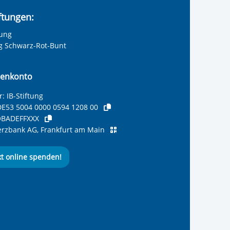
iftungen:
tung
ng Schwarz-Rot-Bunt
enkonto
: IB-Stiftung
E53 5004 0000 0594 1208 00
BADEFFXXX
zbank AG, Frankfurt am Main
kt online spenden!
ernationalen Bund
 Internationalen Bund
 Internationalen Bund
 des Internationalen B
e des Internationalen 
 des Internationalen Bu
Seite des International
ube-Kanal des Internat