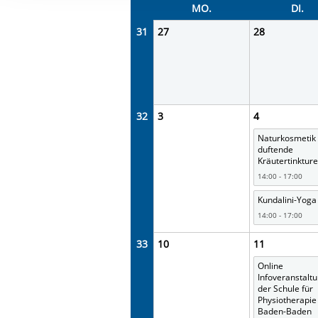
Ihre etwaige Einwilligung e
MO.
DI.
der von Ihnen aufgerufene
31
27
28
aufgrund berechtigter Inte
32
3
4
Naturkosmetik
duftende
Kräutertinktur
14:00 - 17:00
Kundalini-Yoga
14:00 - 17:00
33
10
11
Online
Infoveranstalt
der Schule für
Physiotherapie
Baden-Baden