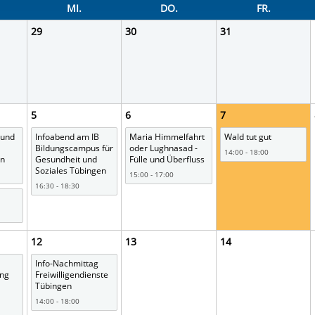
rstreckt sich nicht auf notwendige Cookies, die erforderlich zur B
MI.
DO.
FR.
n und somit gewünschten Website-Funktionen sind. Diese Cooki
29
30
31
ressen und daher unabhängig von einer Einwilligung.
5
6
7
 und
Infoabend am IB
Maria Himmelfahrt
Wald tut gut
Bildungscampus für
oder Lughnasad -
14:00 - 18:00
en
Gesundheit und
Fülle und Überfluss
Soziales Tübingen
15:00 - 17:00
16:30 - 18:30
12
13
14
Info-Nachmittag
ung
Freiwilligendienste
Tübingen
14:00 - 18:00