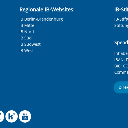
Regionale IB-Websites:
IB-St
IB Berlin-Brandenburg
IB-Stif
IB Mitte
Stiftu
IB Nord
IB Süd
Spend
IB Südwest
IB West
Inhaber
IBAN:
D
BIC:
CO
Commer
Dire
 Facebook-Seite des Int
le Instagram-Seite des
elle BlueSky-Seite des
izielle Mastodon-Seite
ffizielle LinkedIn-Seit
Offizielle Xing-Seite
Offizielle Kununu-
Offizieller YouT