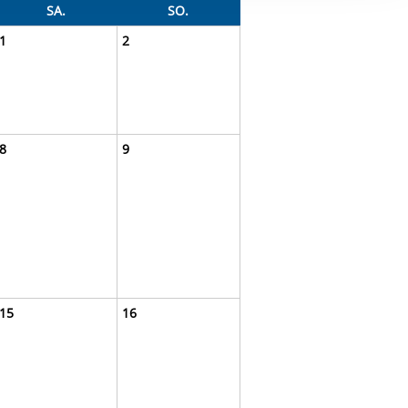
ereitstellung
SA.
SO.
es setzen wir
1
2
8
9
15
16