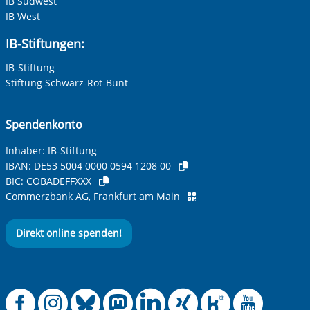
IB Südwest
IB West
IB-Stiftungen:
IB-Stiftung
Stiftung Schwarz-Rot-Bunt
Spendenkonto
Inhaber: IB-Stiftung
IBAN:
DE53 5004 0000 0594 1208 00
BIC:
COBADEFFXXX
Commerzbank AG, Frankfurt am Main
Direkt online spenden!
Offizielle Facebook
Offizielle Instag
Offizielle Blue
Offizielle M
Offizielle
Offiziel
Offiz
Off