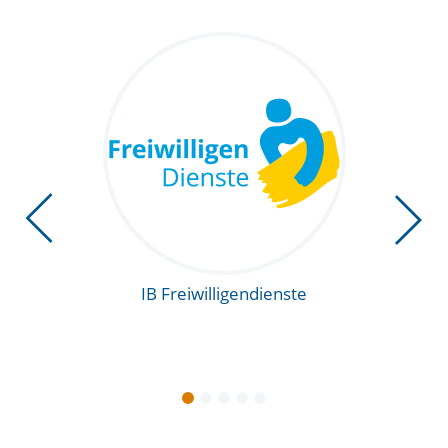
Vorherige Foli
IB Freiwilligendienste
IB