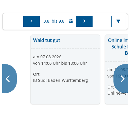
Sie sehen Events im Zeitraum vom
3.8. bis 9.8.
Wald tut gut
Online In
Schule f
B
am 07.08.2026
von 14:00 Uhr bis 18:00 Uhr
am 11.08.2
Ort
Zurück
von 16:30 U
W
IB Süd: Baden-Württemberg
Ort
Online-Ver