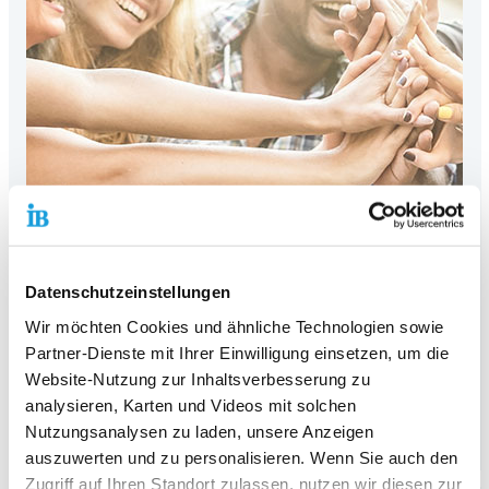
Datenschutzeinstellungen
Politische Bildung im IB
Wir möchten Cookies und ähnliche Technologien sowie
Demokratie ist keine Selbstverständlichkeit – sie braucht
Partner-Dienste mit Ihrer Einwilligung einsetzen, um die
politische Bildung!
Website-Nutzung zur Inhaltsverbesserung zu
analysieren, Karten und Videos mit solchen
Hier klicken und mehr zu den Angeboten und aktuellen
Workshops erfahren!
Nutzungsanalysen zu laden, unsere Anzeigen
auszuwerten und zu personalisieren. Wenn Sie auch den
Zugriff auf Ihren Standort zulassen, nutzen wir diesen zur