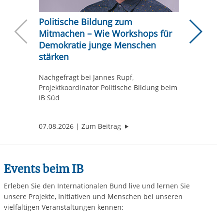
Politische Bildung zum
Warum 
Mitmachen – Wie Workshops für
Hausa
Demokratie junge Menschen
Neuere Beiträ
Ä
Wie gute
stärken
ein Gesp
beim IB
Nachgefragt bei Jannes Rupf,
Projektkoordinator Politische Bildung beim
IB Süd
"Politische Bildung zum Mit
07.08.2026
Zum Beitrag
05.08.2
Events beim IB
Erleben Sie den Internationalen Bund live und lernen Sie
unsere Projekte, Initiativen und Menschen bei unseren
vielfältigen Veranstaltungen kennen: