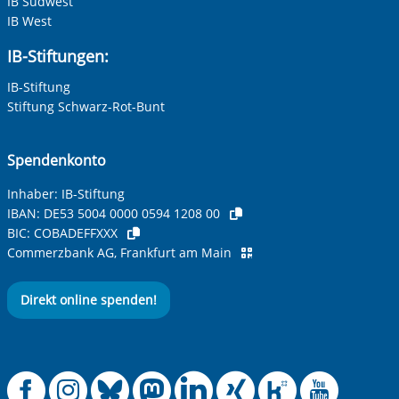
IB Südwest
IB West
IB-Stiftungen:
IB-Stiftung
Stiftung Schwarz-Rot-Bunt
Spendenkonto
Inhaber: IB-Stiftung
IBAN:
DE53 5004 0000 0594 1208 00
BIC:
COBADEFFXXX
Commerzbank AG, Frankfurt am Main
Direkt online spenden!
Offizielle Facebook
Offizielle Instag
Offizielle Blue
Offizielle M
Offizielle
Offiziel
Offiz
Off