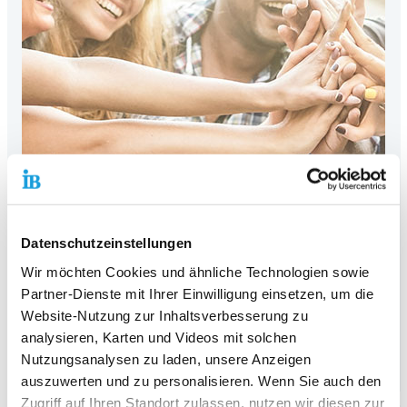
Datenschutzeinstellungen
Politische Bildung im IB
Wir möchten Cookies und ähnliche Technologien sowie
Demokratie ist keine Selbstverständlichkeit – sie braucht
Partner-Dienste mit Ihrer Einwilligung einsetzen, um die
politische Bildung!
Website-Nutzung zur Inhaltsverbesserung zu
analysieren, Karten und Videos mit solchen
Hier klicken und mehr zu den Angeboten und aktuellen
Workshops erfahren!
Nutzungsanalysen zu laden, unsere Anzeigen
auszuwerten und zu personalisieren. Wenn Sie auch den
Zugriff auf Ihren Standort zulassen, nutzen wir diesen zur