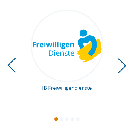
Vorherige Foli
IB Freiwilligendienste
IB