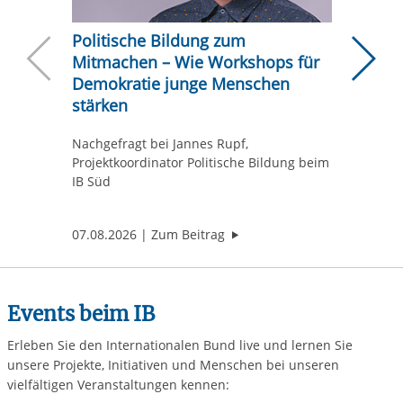
Politische Bildung zum
Warum 
Mitmachen – Wie Workshops für
Hausa
Demokratie junge Menschen
Neuere Beiträ
Ä
Wie gute
stärken
ein Gesp
beim IB
Nachgefragt bei Jannes Rupf,
Projektkoordinator Politische Bildung beim
IB Süd
"Politische Bildung zum Mit
07.08.2026
Zum Beitrag
05.08.2
Events beim IB
Erleben Sie den Internationalen Bund live und lernen Sie
unsere Projekte, Initiativen und Menschen bei unseren
vielfältigen Veranstaltungen kennen: