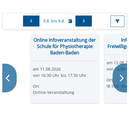
Sie sehen Events im Zeitraum vom
3.8. bis 9.8.
Online Infoveranstaltung der
Inf
Schule für Physiotherapie
Freiwilli
Baden-Baden
am 12.08.2
am 11.08.2026
von 14:00 U
Zurück
von 16:30 Uhr bis 17:30 Uhr
W
Ort
IB Süd: Ba
Ort
Online-Veranstaltung