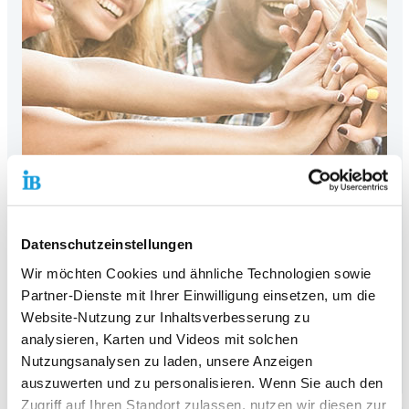
Datenschutzeinstellungen
Politische Bildung im IB
Wir möchten Cookies und ähnliche Technologien sowie
Demokratie ist keine Selbstverständlichkeit – sie braucht
Partner-Dienste mit Ihrer Einwilligung einsetzen, um die
politische Bildung!
Website-Nutzung zur Inhaltsverbesserung zu
analysieren, Karten und Videos mit solchen
Hier klicken und mehr zu den Angeboten und aktuellen
Workshops erfahren!
Nutzungsanalysen zu laden, unsere Anzeigen
auszuwerten und zu personalisieren. Wenn Sie auch den
Zugriff auf Ihren Standort zulassen, nutzen wir diesen zur