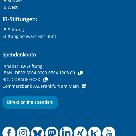
IB Südwest
IB West
IB-Stiftungen:
IB-Stiftung
Stiftung Schwarz-Rot-Bunt
Spendenkonto
Inhaber: IB-Stiftung
IBAN:
DE53 5004 0000 0594 1208 00
BIC:
COBADEFFXXX
Commerzbank AG, Frankfurt am Main
Direkt online spenden!
Offizielle Facebook
Offizielle Instag
Offizielle Blue
Offizielle M
Offizielle
Offiziel
Offiz
Off