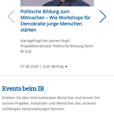
Politische Bildung zum
Warum 
Mitmachen – Wie Workshops für
Hausa
Demokratie junge Menschen
Neuere Beiträ
Ä
Wie gute
stärken
ein Gesp
beim IB
Nachgefragt bei Jannes Rupf,
Projektkoordinator Politische Bildung beim
IB Süd
"Politische Bildung zum Mit
07.08.2026
Zum Beitrag
05.08.2
Events beim IB
Erleben Sie den Internationalen Bund live und lernen Sie
unsere Projekte, Initiativen und Menschen bei unseren
vielfältigen Veranstaltungen kennen: