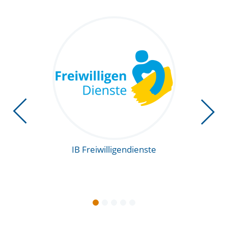
Vorherige Foli
IB Freiwilligendienste
IB