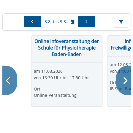
Sie sehen Events im Zeitraum vom
3.8. bis 9.8.
Online Infoveranstaltung der
Inf
Schule für Physiotherapie
Freiwilli
Baden-Baden
am 12.08.2
am 11.08.2026
von 14:00 U
Zurück
von 16:30 Uhr bis 17:30 Uhr
W
Ort
IB Süd: Ba
Ort
Online-Veranstaltung