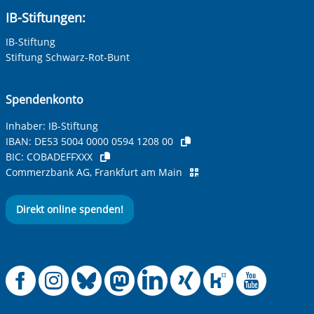
IB-Stiftungen:
IB-Stiftung
Stiftung Schwarz-Rot-Bunt
Spendenkonto
Inhaber: IB-Stiftung
IBAN:
DE53 5004 0000 0594 1208 00
BIC:
COBADEFFXXX
Commerzbank AG, Frankfurt am Main
Direkt online spenden!
Offizielle Facebook
Offizielle Instag
Offizielle Blue
Offizielle M
Offizielle
Offiziel
Offiz
Off