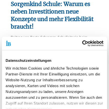
Sorgenkind Schule: Warum es
neben Investitionen neue
Konzepte und mehr Flexibilität
braucht!
Beitrag von Beate Schramm, Schulleiterin beim
Internationalen Bund
"Sorgenkind Schule: Warum es neb
27.04.2026
Zum Beitrag
Datenschutzeinstellungen
Wir möchten Cookies und ähnliche Technologien sowie
Partner-Dienste mit Ihrer Einwilligung einsetzen, um die
Website-Nutzung zur Inhaltsverbesserung zu
analysieren, Karten und Videos mit solchen
Nutzungsanalysen zu laden, unsere Anzeigen
auszuwerten und zu personalisieren. Wenn Sie auch den
Zugriff auf Ihren Standort zulassen, nutzen wir diesen zur
individuellen Kartenanzeige.