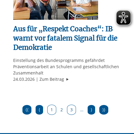
Aus für „Respekt Coaches“: IB
warnt vor fatalem Signal für die
Demokratie
Einstellung des Bundesprogramms gefährdet
Präventionsarbeit an Schulen und gesellschaftlichen
Zusammenhalt
"Aus für „Respekt Coaches“: IB war
24.03.2026
Zum Beitrag
⟨⟨
⟨
1
2
3
…
⟩
⟩⟩