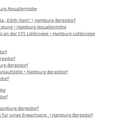
burg-Neuallermöhe
ta „Edith Stein“ • Hamburg-Bergedorf
beratung • Hamburg-Neuallermöhe
LG) an der STS Lohbrügge • Hamburg-Lohbrügge
dorf
rgedorf
urg-Bergedorf
Anlaufstelle • Hamburg-Bergedorf
dorf
öhe
dorf
• Hamburg-Bergedorf
ot für junge Erwachsene • Hamburg-Bergedorf