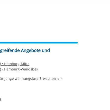
rstreckt sich nicht auf notwendige Cookies, die erforderlich zur B
n und somit gewünschten Website-Funktionen sind. Diese Cooki
ressen und daher unabhängig von einer Einwilligung.
greifende Angebote und
) • Hamburg-Mitte
5) • Hamburg-Wandsbek
für junge wohnungslose Erwachsene •
g